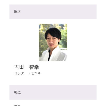
氏名
吉田 智幸
ヨシダ トモユキ
職位