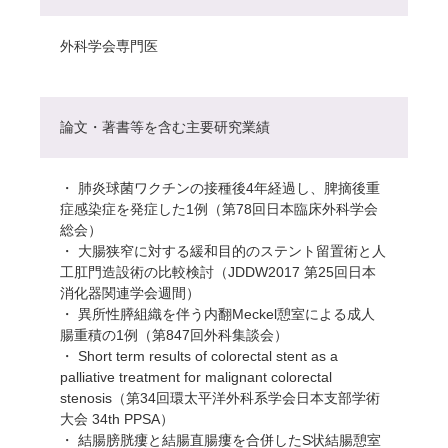
外科学会専門医
論文・著書等を含む主要研究業績
・ 肺炎球菌ワクチンの接種後4年経過し、脾摘後重
症感染症を発症した1例（第78回日本臨床外科学会
総会）
・ 大腸狭窄に対する緩和目的のステント留置術と人
工肛門造設術の比較検討（JDDW2017 第25回日本
消化器関連学会週間）
・ 異所性膵組織を伴う内翻Meckel憩室による成人
腸重積の1例（第847回外科集談会）
・ Short term results of colorectal stent as a
palliative treatment for malignant colorectal
stenosis（第34回環太平洋外科系学会日本支部学術
大会 34th PPSA）
・ 結腸膀胱瘻と結腸直腸瘻を合併したS状結腸憩室