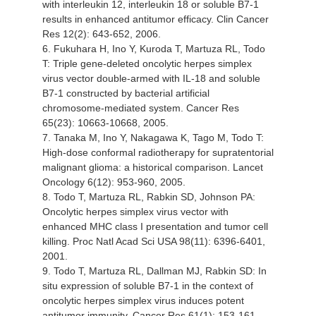
with interleukin 12, interleukin 18 or soluble B7-1
results in enhanced antitumor efficacy. Clin Cancer
Res 12(2): 643-652, 2006.
6. Fukuhara H, Ino Y, Kuroda T, Martuza RL, Todo
T: Triple gene-deleted oncolytic herpes simplex
virus vector double-armed with IL-18 and soluble
B7-1 constructed by bacterial artificial
chromosome-mediated system. Cancer Res
65(23): 10663-10668, 2005.
7. Tanaka M, Ino Y, Nakagawa K, Tago M, Todo T:
High-dose conformal radiotherapy for supratentorial
malignant glioma: a historical comparison. Lancet
Oncology 6(12): 953-960, 2005.
8. Todo T, Martuza RL, Rabkin SD, Johnson PA:
Oncolytic herpes simplex virus vector with
enhanced MHC class I presentation and tumor cell
killing. Proc Natl Acad Sci USA 98(11): 6396-6401,
2001.
9. Todo T, Martuza RL, Dallman MJ, Rabkin SD: In
situ expression of soluble B7-1 in the context of
oncolytic herpes simplex virus induces potent
antitumor immunity. Cancer Res 61(1): 153-161,