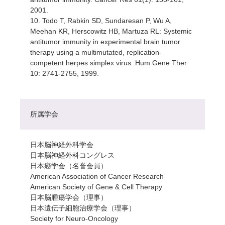
2001.
10. Todo T, Rabkin SD, Sundaresan P, Wu A,
Meehan KR, Herscowitz HB, Martuza RL: Systemic
antitumor immunity in experimental brain tumor
therapy using a multimutated, replication-
competent herpes simplex virus. Hum Gene Ther
10: 2741-2755, 1999.
所属学会
日本脳神経外科学会
日本脳神経外科コングレス
日本癌学会（名誉会員）
American Association of Cancer Research
American Society of Gene & Cell Therapy
日本脳腫瘍学会（理事）
日本遺伝子細胞治療学会（理事）
Society for Neuro-Oncology