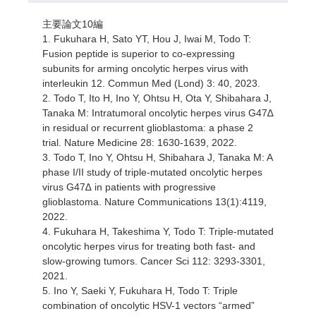
主要論文10編
1. Fukuhara H, Sato YT, Hou J, Iwai M, Todo T:
Fusion peptide is superior to co-expressing
subunits for arming oncolytic herpes virus with
interleukin 12. Commun Med (Lond) 3: 40, 2023.
2. Todo T, Ito H, Ino Y, Ohtsu H, Ota Y, Shibahara J,
Tanaka M: Intratumoral oncolytic herpes virus G47∆
in residual or recurrent glioblastoma: a phase 2
trial. Nature Medicine 28: 1630-1639, 2022.
3. Todo T, Ino Y, Ohtsu H, Shibahara J, Tanaka M: A
phase I/II study of triple-mutated oncolytic herpes
virus G47∆ in patients with progressive
glioblastoma. Nature Communications 13(1):4119,
2022.
4. Fukuhara H, Takeshima Y, Todo T: Triple-mutated
oncolytic herpes virus for treating both fast- and
slow-growing tumors. Cancer Sci 112: 3293-3301,
2021.
5. Ino Y, Saeki Y, Fukuhara H, Todo T: Triple
combination of oncolytic HSV-1 vectors “armed”