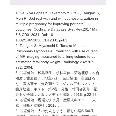
1. Da Silva Lopes K, Takemoto Y, Ota E, Tanigaki S,
Mori R. Bed rest with and without hospitalization in
multiple pregnancy for improving perinatal
outcomes. Cochrane Database Syst Rev.2017 Mar
6;3:CD012031. Doi: 10.
1002/14651858.CD12031.pub2
2. Tanigaki S, Miyakoshi K, Tanaka M, et al.:
Pulmonary Hypoplasia: Prediction with use of ratio
of MR imaging-measured fetal lung volume to us-
estimated fetal body weight. Radiology 232:767-
772, 2004.
3. 谷垣伸治，松島幸生，杉林里佳，菊地範彦，左合
治彦，渡邉祝子，地主花野，柴田望伽，高原はる
な，青木智子：分娩期のフィジカルアセスメント，
臨床助産テキスト 第2巻 分娩．竹田省監修 福
井トシ子編．大阪，メディカ出版，2016. p.22-29.
4. 谷垣伸治．現場でチラ見 産婦人科エコー．東
京．診断と治療社，2015．
5. 谷垣伸治：人のたんじょう、新しい理科5年生、