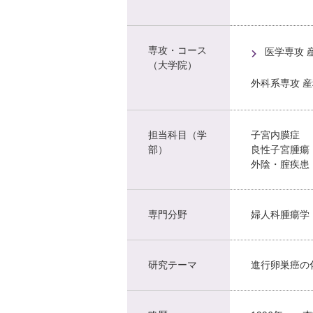
専攻・コース
医学専攻 
（大学院）
外科系専攻 
担当科目（学
子宮内膜症
部）
良性子宮腫瘍
外陰・腟疾患
専門分野
婦人科腫瘍学
研究テーマ
進行卵巣癌の