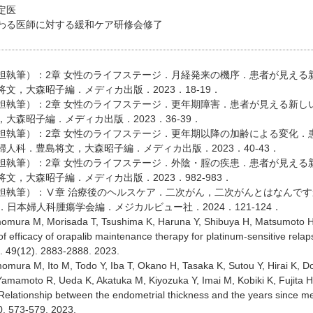
定医
わる医師に対する緩和ケア研修会修了
担執筆）：2章 女性のライフステージ．月経発来の機序．患者が見える
文，大森昭子編．メディカ出版．2023．18-19．
担執筆）：2章 女性のライフステージ．更年期障害．患者が見える新し
大森昭子編．メディカ出版．2023．36-39．
担執筆）：2章 女性のライフステージ．更年期以降の加齢による変化．
人科．豊島将文，大森昭子編．メディカ出版．2023．40-43．
担執筆）：2章 女性のライフステージ．外陰・腟の疾患．患者が見える
文，大森昭子編．メディカ出版．2023．982-983．
担執筆）：Ⅴ章 治療後のヘルスケア．二次がん，二次がんとはなんです
．日本婦人科腫瘍学会編．メジカルビュー社．2024．121-124．
omura M, Morisada T, Tsushima K, Haruna Y, Shibuya H, Matsumoto H
of efficacy of orapalib maintenance therapy for platinum-sensitive rela
 49(12). 2883-2888. 2023.
mura M, Ito M, Todo Y, Iba T, Okano H, Tasaka K, Sutou Y, Hirai K, 
amamoto R, Ueda K, Akatuka M, Kiyozuka Y, Imai M, Kobiki K, Fujita H
Relationship between the endometrial thickness and the years sinc
0. 573-579. 2023.