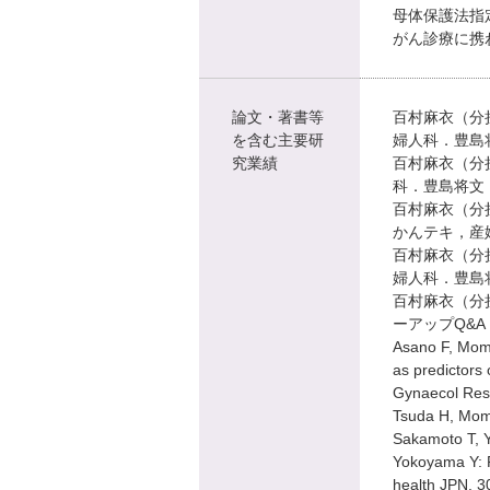
母体保護法指
がん診療に携
論文・著書等
百村麻衣（分
を含む主要研
婦人科．豊島将
究業績
百村麻衣（分
科．豊島将文，
百村麻衣（分
かんテキ，産婦
百村麻衣（分
婦人科．豊島将
百村麻衣（分
ーアップQ&A
Asano F, Mom
as predictors 
Gynaecol Res.
Tsuda H, Momo
Sakamoto T, Y
Yokoyama Y: 
health JPN. 3