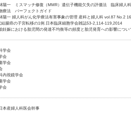
陽一 ミスマッチ修復（MMR）遺伝子機能欠失の評価法 臨床婦人科産科 VOL7
物療法 パーフェクトガイド
一 婦人科がん化学療法有害事象の管理 産科と婦人科 vol.87 No.2 165-1
腸癌の子宮転移の1例.日本臨床細胞学会雑誌53-2,114-119,2014
妊娠における胎児間の発達不均衡等の頻度と胎児発育への影響についての検討.
科学会
学会
瘍学会
会
科内視鏡学会
瘍学会
学会
日本産婦人科医会幹事