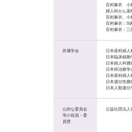
百村麻衣 小林
婦人科がん薬
百村麻衣、小林陽
百村麻衣：S状結
百村麻衣：三胎
所属学会
日本産科婦人
日本臨床細胞
日本婦人科腫
日本癌治療学
日本産科婦人
日本遺伝性腫
日本人類遺伝
公的な委員会
公益社団法人
等の役員・委
員歴