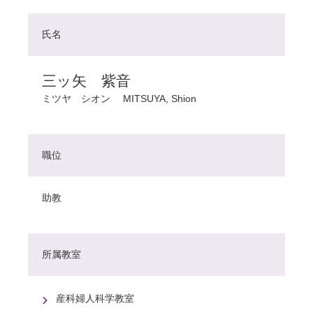
氏名
三ッ矢 紫音
ミツヤ シオン
MITSUYA, Shion
職位
助教
所属教室
産科婦人科学教室