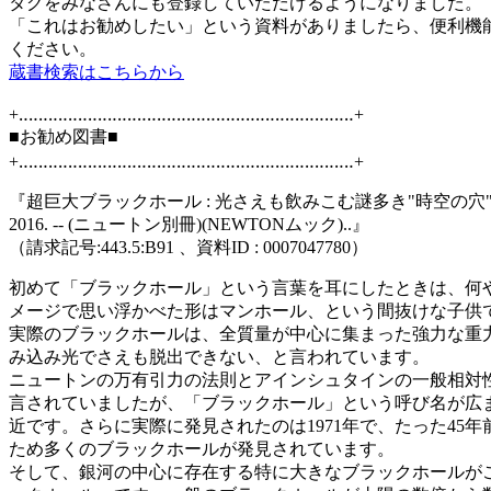
タグをみなさんにも登録していただけるようになりました。
「これはお勧めしたい」という資料がありましたら、便利機
ください。
蔵書検索はこちらから
+‥‥‥‥‥‥‥‥‥‥‥‥‥‥‥‥‥‥‥‥‥‥‥‥‥‥‥‥‥‥‥‥‥‥+
■お勧め図書■
+‥‥‥‥‥‥‥‥‥‥‥‥‥‥‥‥‥‥‥‥‥‥‥‥‥‥‥‥‥‥‥‥‥‥+
『超巨大ブラックホール : 光さえも飲みこむ謎多き"時空の穴". 
2016. -- (ニュートン別冊)(NEWTONムック)..』
（請求記号:443.5:B91 、資料ID : 0007047780）
初めて「ブラックホール」という言葉を耳にしたときは、何
メージで思い浮かべた形はマンホール、という間抜けな子供
実際のブラックホールは、全質量が中心に集まった強力な重
み込み光でさえも脱出できない、と言われています。
ニュートンの万有引力の法則とアインシュタインの一般相対
言されていましたが、「ブラックホール」という呼び名が広ま
近です。さらに実際に発見されたのは1971年で、たった45
ため多くのブラックホールが発見されています。
そして、銀河の中心に存在する特に大きなブラックホールが