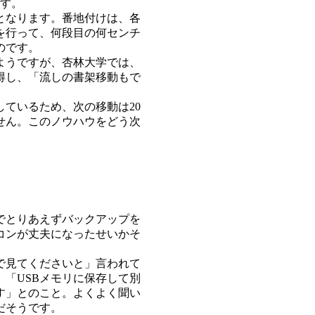
ます。
となります。番地付けは、各
を行って、何段目の何センチ
のです。
ようですが、杏林大学では、
得し、「流しの書架移動もで
ているため、次の移動は20
せん。このノウハウをどう次
でとりあえずバックアップを
コンが丈夫になったせいかそ
で見てくださいと」言われて
「USBメモリに保存して別
す」とのこと。よくよく聞い
だそうです。