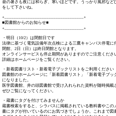
昼の暑さも夜には和らぎ、寒いほどです。うっかり風邪など
をして下さいね。
+‥‥‥‥‥‥‥‥‥‥‥‥‥‥‥‥‥‥‥‥‥‥‥‥‥‥‥‥‥‥‥‥‥‥+
■図書館からのお知らせ■
+‥‥‥‥‥‥‥‥‥‥‥‥‥‥‥‥‥‥‥‥‥‥‥‥‥‥‥‥‥‥‥‥‥‥+
・明日（10/2）は閉館日です
法律に基づく電気設備年次点検による三鷹キャンパス停電に伴い
閉館、2日（日）は終日閉館となります。
オンラインサービスも停止期間がありますのでご注意くださ
詳細はホームページをご覧ください。
・新着図書リスト・新着電子ブックリストをご利用ください
図書館のホームページに「新着図書リスト」「新着電子ブッ
になりました。
医学図書館、井の頭図書館で受け入れられた資料が随時掲載
ぜひご覧になってください。
・蔵書にタグを付けてみませんか
蔵書検索をすると、シラバスに掲載されている教科書やこの
書にタグが付いているのにお気づきでしょうか。これまで図