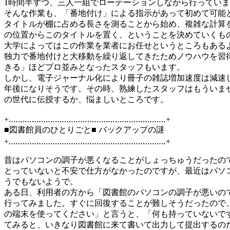
1時間半ずつ、三人一組でローテーションしながら行ってい
そんな作業も、「番地付け」による指示があって初めて可能
タイトルが棚に占める長さを測ることから始め、複雑な計算
の位置からこのタイトルを置く、ということを決めていくも
大学によってはこの作業を業者にお任せというところもある
独力で番地付けと大移動を繰り返してきたためノウハウを習
きる」ほどプロ並みとなったスタッフもいます。
しかし、電子ジャーナル化により冊子の雑誌増加速度は減速し
年後になりそうです。その時、熟練したスタッフはもういま
の世代に伝授するか、悩ましいところです。
+‥‥‥‥‥‥‥‥‥‥‥‥‥‥‥‥‥‥‥‥‥‥‥‥‥‥‥‥‥‥‥‥‥‥+
■図書館員のひとりごと■ バックアップの謎
+‥‥‥‥‥‥‥‥‥‥‥‥‥‥‥‥‥‥‥‥‥‥‥‥‥‥‥‥‥‥‥‥‥‥+
昔はパソコンの調子が悪くなることがしょっちゅうだったの
とっていないと不安で仕方がなかったのですが、最近はパソ
うでもないようで。
ある日、利用者の方から「図書館のパソコンの調子が悪いの
行ってみました。すぐに回復することが難しそうだったので、
の端末を使ってください」と言うと、「何も持っていないで
てみると、いきなり図書館に来て書いて出力して提出するの