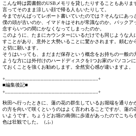
こんな時は図書館のUSBメモリを貸したりすることもありま
言ってそのまま涼しい顔で帰る人もいたりして。
今までがんばってレポート書いていたのでは？そんなにあっ
僕の頭が古いのか、イマドキはそれが常識なのか。バックア
念すらいつの間にかなくなってしまったのか。
このように、たまにカウンターにいるだけでも同じような人
すことがあり、意外と大勢いることに驚かされます。頼むか
と切に願います。
そうはいっても、まだまだ保存という概念をお持ちの一般の
ような方には外付けのハードディスクを1つお家のパソコン
ておくことを強くお勧めします。全然安心感が違いますよ。
+‥‥‥‥‥‥‥‥‥‥‥‥‥‥‥‥‥‥‥‥‥‥‥‥‥‥‥‥‥‥‥‥‥‥+
■編集後記■
+‥‥‥‥‥‥‥‥‥‥‥‥‥‥‥‥‥‥‥‥‥‥‥‥‥‥‥‥‥‥‥‥‥‥+
秋田へ行ったときに、蓮の花の群生しているお堀端を通りか
の方を向いて咲くというのはよく言われることですが、蓮の
いようです。ちょうどお堀の南側に歩道があったのでこちら
色は壮観でした。（ふ）