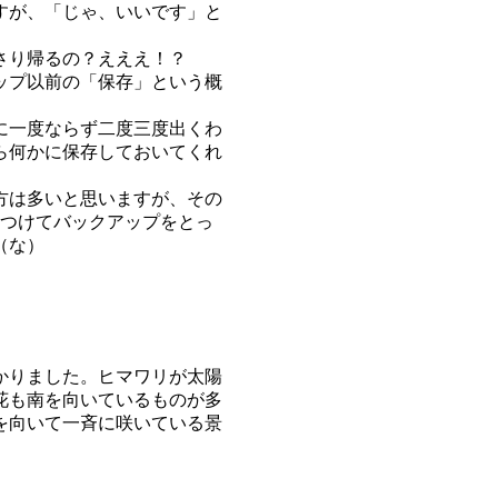
すが、「じゃ、いいです」と
さり帰るの？えええ！？
ップ以前の「保存」という概
に一度ならず二度三度出くわ
ら何かに保存しておいてくれ
方は多いと思いますが、その
につけてバックアップをとっ
（な）
かりました。ヒマワリが太陽
花も南を向いているものが多
を向いて一斉に咲いている景