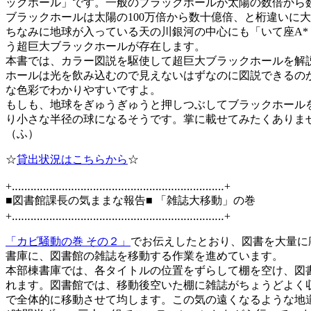
ックホール」です。一般のブラックホールが太陽の数倍から
ブラックホールは太陽の100万倍から数十億倍、と桁違いに
ちなみに地球が入っている天の川銀河の中心にも「いて座A*
う超巨大ブラックホールが存在します。
本書では、カラー図説を駆使して超巨大ブラックホールを解
ホールは光を飲み込むので見えないはずなのに図説できるの
な色彩でわかりやすいですよ。
もしも、地球をぎゅうぎゅうと押しつぶしてブラックホール
り小さな半径の球になるそうです。掌に載せてみたくありま
（ふ）
☆
貸出状況はこちらから
☆
+‥‥‥‥‥‥‥‥‥‥‥‥‥‥‥‥‥‥‥‥‥‥‥‥‥‥‥‥‥‥‥‥‥‥+
■図書館課長の気ままな報告■ 「雑誌大移動」の巻
+‥‥‥‥‥‥‥‥‥‥‥‥‥‥‥‥‥‥‥‥‥‥‥‥‥‥‥‥‥‥‥‥‥‥+
「カビ騒動の巻 その２」
でお伝えしたとおり、図書を大量に
書庫に、図書館の雑誌を移動する作業を進めています。
本部棟書庫では、各タイトルの位置をずらして棚を空け、図
れます。図書館では、移動後空いた棚に雑誌がちょうどよく収
で全体的に移動させて均します。この気の遠くなるような地