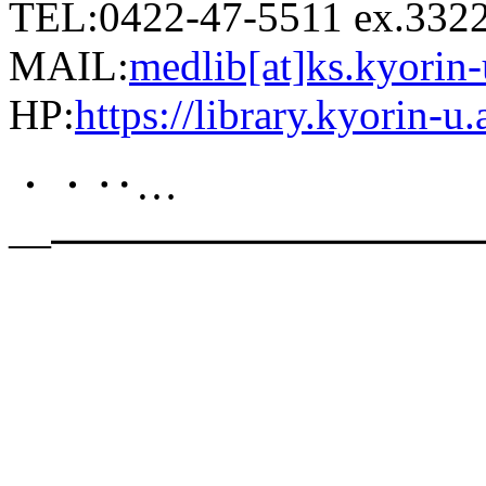
TEL:0422-47-5511 ex.332
MAIL:
medlib[at]ks.kyorin-
HP:
https://library.kyorin-u.
・・‥…
―━━━━━━━━━━