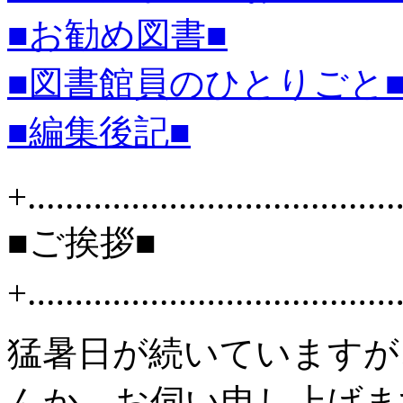
■お勧め図書■
■図書館員のひとりごと
■編集後記■
+‥‥‥‥‥‥‥‥‥‥‥‥‥‥‥‥‥‥‥
■ご挨拶■
+‥‥‥‥‥‥‥‥‥‥‥‥‥‥‥‥‥‥‥
猛暑日が続いていますが
んか。お伺い申し上げま