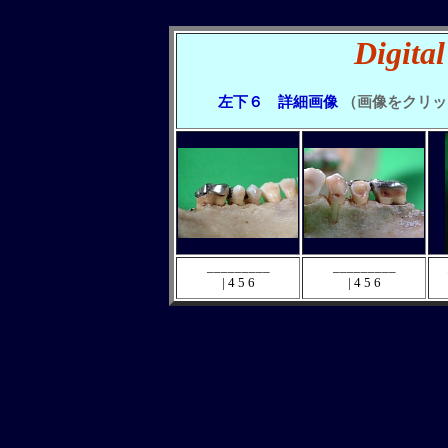
Digita
左下６ 詳細画像
（画像をクリッ
_________
_________
| 4 5 6
| 4 5 6