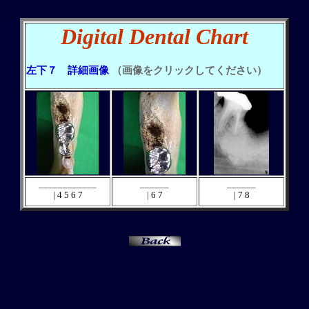
Digital Dental Chart
左下７ 詳細画像
（画像をクリックしてください）
____________
______
______
| 4 5 6 7
| 6 7
| 7 8