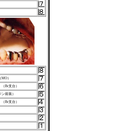
）
（MO）
（Br支台）
ジン前装）
（Br支台）