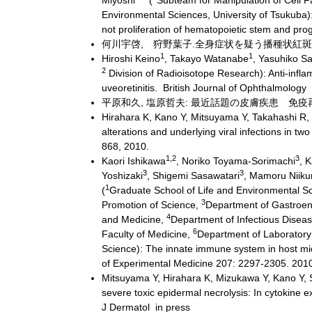
Miyoshi
(
Subteam for Manipulation of Cell 
Environmental Sciences, University of Tsukuba): 
not proliferation of hematopoietic stem and pro
何川宇啓, 狩野葉子.全身症状を疑う播種状紅斑 medicin
1
1
Hiroshi Keino
, Takayo Watanabe
, Yasuhiko Sa
2
Division of Radioisotope Research): Anti-infl
uveoretinitis. British Journal of Ophthalmo
平原和久, 塩原哲夫: 最近話題の皮膚疾患 免疫再構築症
Hirahara K, Kano Y, Mitsuyama Y, Takahashi R, 
alterations and underlying viral infections in t
868, 2010.
1,2
3
Kaori Ishikawa
, Noriko Toyama-Sorimachi
, 
3
3
Yoshizaki
, Shigemi Sasawatari
, Mamoru Niiku
1
(
Graduate School of Life and Environmental Sc
3
Promotion of Science,
Department of Gastroent
4
and Medicine,
Department of Infectious Diseas
6
Faculty of Medicine,
Department of Laboratory 
Science): The innate immune system in host mic
of Experimental Medicine 207: 2297-2305. 201
Mitsuyama Y, Hirahara K, Mizukawa Y, Kano Y, S
severe toxic epidermal necrolysis: In cytokine e
J Dermatol in press