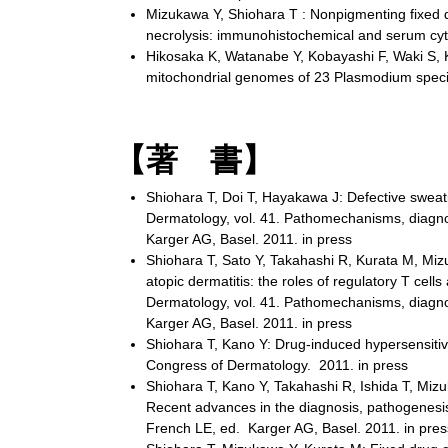
Mizukawa Y, Shiohara T : Nonpigmenting fixed dr
necrolysis: immunohistochemical and serum cyt
Hikosaka K, Watanabe Y, Kobayashi F, Waki S, 
mitochondrial genomes of 23 Plasmodium species
【著 書】
Shiohara T, Doi T, Hayakawa J: Defective sweati
Dermatology, vol. 41. Pathomechanisms, diagno
Karger AG, Basel. 2011. in press
Shiohara T, Sato Y, Takahashi R, Kurata M, Mizuk
atopic dermatitis: the roles of regulatory T cel
Dermatology, vol. 41. Pathomechanisms, diagno
Karger AG, Basel. 2011. in press
Shiohara T, Kano Y: Drug-induced hypersensitiv
Congress of Dermatology. 2011. in press
Shiohara T, Kano Y, Takahashi R, Ishida T, Miz
Recent advances in the diagnosis, pathogenes
French LE, ed. Karger AG, Basel. 2011. in pres