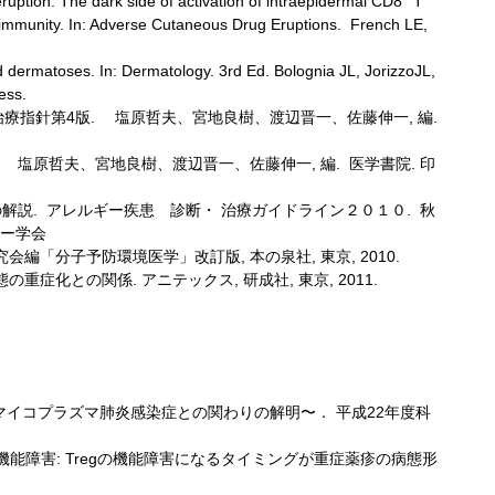
uption: The dark side of activation of intraepidermal CD8
T
ve immunity. In: Adverse Cutaneous Drug Eruptions. French LE,
d dermatoses. In: Dermatology. 3rd Ed. Bolognia JL, JorizzoJL,
ess.
療指針第4版. 塩原哲夫、宮地良樹、渡辺晋一、佐藤伸一, 編.
 塩原哲夫、宮地良樹、渡辺晋一、佐藤伸一, 編. 医学書院. 印
解説. アレルギー疾患 診断・ 治療ガイドライン２０１０. 秋
ギー学会
会編「分子予防環境医学」改訂版, 本の泉社, 東京, 2010.
重症化との関係. アニテックス, 研成社, 東京, 2011.
イコプラズマ肺炎感染症との関わりの解明〜． 平成22年度科
機能障害: Tregの機能障害になるタイミングが重症薬疹の病態形