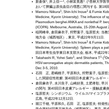
1
1
1
1
新倉保
, 井上信一
, 小林富美惠
. (
杏林大学医学
おいて脾臓は原虫血症の増悪に関与する. 第18回分
1
1
Mamoru Niikura
, Shin-Ichi Inoue
& Fumie Kob
Medicine, Kyorin University): The influence of s
Plasmodium berghei ANKA and nonlethal P. bergh
(ICOPA). Melbourne, Australia, 15-20th August 
稲岡峰幸, 倉田麻衣子, 狩野葉子, 塩原哲夫: 
地方会（城西地区）, 東京, 平成22年9月11日.
1
1
Mamoru Niikura
, Shin-Ichi Inoue
& Fumie Kob
Medicine, Kyorin University): Spleen plays a p
回日本寄生虫学東日本支部大会, 栃木, 平成22年1
1
1
1
Takahashi R, Yohei Sato
, and Shiohara T
(
De
HSV-seronegative atopic dermatitis patients, T
Dec 3-5, 2010.
石田 正, 君嶋桃子, 平原和久, 狩野葉子, 塩原
した関節症性乾癬. 第40回日本皮膚アレルギー・接触
倉田麻衣子, 水川良子, 山崎好美, 土肥孝彰, 
の関与. 第40回日本皮膚アレルギー・接触皮膚炎学会
塩原哲夫: シンポジウム ウイルス/マイコプラ
広島, 平成22年12月12日.
堀江千穂, 平原和久, 石田 正, 塩原哲夫: 特発
学会第834回東京地方会（城西地区）, 東京, 平成2