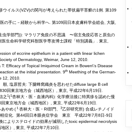
疱疹ウイルス(VZV)の関与が考えられた帯状扁平苔癬の1例. 第109
の手に－経験から科学へ. 第109回日本皮膚科学会総会, 大阪,
生虫学部門)): マラリア免疫の不思議 〜宿主免疫応答と原虫の
医生命科学研究科獣医学専攻博士課程「特別講義」. 東京,
ion of eccrine epithelium in a patient with linear lichen
ciety of Dermatology, Weimar, June 12, 2010.
 T: Efﬁcacy of Topical Imiquimod Cream in Bowen\’s Disease
th
ction at the initial presentation. 9
Meething of the German-
e 12, 2010.
 塩原哲夫: 下腿蜂窩織炎を思わせたdiffuse large B cell
会第830回東京地方会（城西地区）, 東京, 平成22年6月19日.
1
1
山信之
(
杏林大・医・血液内科): 化学療法後に特異疹を認めた慢
回東京地方会（城西地区）, 東京, 平成22年6月19日.
１
3
ルあやめ
(
杏林大・医・RI部門、
乙卯研究所) 合成レチノイド
症化. 第44回日本眼炎症学会 東京 平成22年7月8日-9日
りステロイドの効果が減弱したtoxic epidermal necrolysis
区）, 東京, 平成22年7月10日.