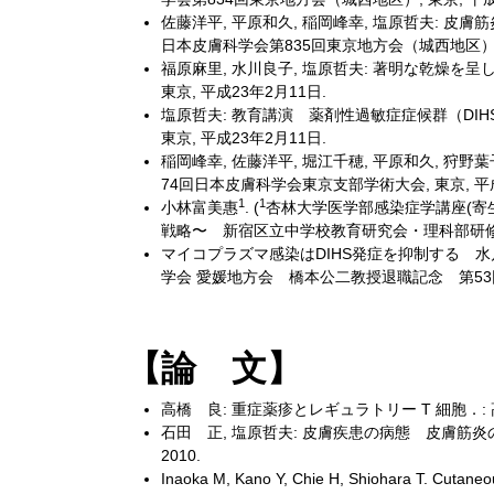
佐藤洋平, 平原和久, 稲岡峰幸, 塩原哲夫: 
日本皮膚科学会第835回東京地方会（城西地区）, 東
福原麻里, 水川良子, 塩原哲夫: 著明な乾燥を
東京, 平成23年2月11日.
塩原哲夫: 教育講演 薬剤性過敏症症候群（DIH
東京, 平成23年2月11日.
稲岡峰幸, 佐藤洋平, 堀江千穂, 平原和久, 狩野
74回日本皮膚科学会東京支部学術大会, 東京, 平成
1
1
小林富美惠
. (
杏林大学医学部感染症学講座(寄
戦略〜 新宿区立中学校教育研究会・理科部研修
マイコプラズマ感染はDIHS発症を抑制する 
学会 愛媛地方会 橋本公二教授退職記念 第53
【論 文】
高橋 良: 重症薬疹とレギュラトリー T 細胞．: 高
石田 正, 塩原哲夫: 皮膚疾患の病態 皮膚筋炎の特異疹と
2010.
Inaoka M, Kano Y, Chie H, Shiohara T. Cutaneou