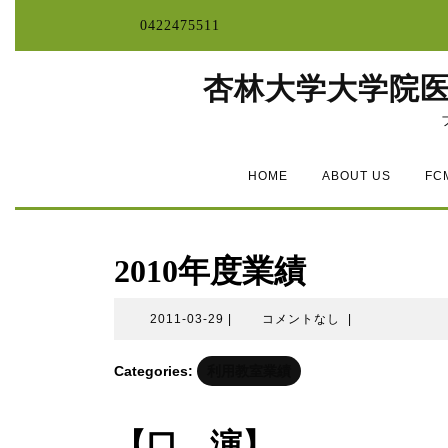
コ
0422475511
ン
テ
ン
杏林大学大学院
ツ
へ
ス
キ
ッ
HOME
ABOUT US
FC
プ
2010年度業績
2011-
2011-03-29
|
コメントなし
|
03-
29
Categories:
利用教室業績
【口 演】