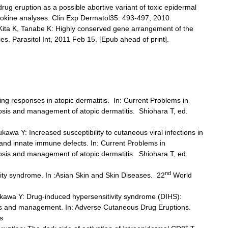
ug eruption as a possible abortive variant of toxic epidermal
okine analyses. Clin Exp Dermatol35: 493-497, 2010.
Kita K, Tanabe K: Highly conserved gene arrangement of the
. Parasitol Int, 2011 Feb 15. [Epub ahead of print].
ng responses in atopic dermatitis. In: Current Problems in
sis and management of atopic dermatitis. Shiohara T, ed.
awa Y: Increased susceptibility to cutaneous viral infections in
ls and innate immune defects. In: Current Problems in
sis and management of atopic dermatitis. Shiohara T, ed.
nd
ity syndrome. In :Asian Skin and Skin Diseases. 22
World
ukawa Y: Drug-induced hypersensitivity syndrome (DIHS):
is and management. In: Adverse Cutaneous Drug Eruptions.
s
+