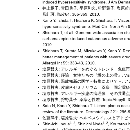
induced hypersensitivity syndrome. J Am Dermat
井上桐子, 青田典子, 平原和久, 狩野葉子, 塩原哲
形紅斑. 臨皮64: 366-369, 2010.
Kano Y, Ishida T, Hirahara K, Shiohara T: Visc
hypersensitivity syndrome. Med Clin North Am 
Shiohara T, et all: Genome-wide association stud
carbamazepine-induced cutaneous adverse drug
2010.
Shiohara T, Kurata M, Mizukawa Y, Kano Y: Rec
better management of patients with severe dru
Allergol Int 59: 333-43, 2010.
塩原哲夫: アレルギーをめぐるトレンド 免疫再構築症候
塩原哲夫: 序論 女性たちの『坂の上の雲』. Visual Der
塩原哲夫: 温故知新の医学－特集によせて－. アレルギー
塩原哲夫: 皮膚科セミナリウム 薬疹 固定薬疹. 日皮会誌
塩原哲夫: アレルギー疾患の病理像 その共通点と相違点
塩原哲夫, 狩野葉子: 薬疹と性差. Topic Atopy9: 31-
Sato N, Kano Y, Shiohara T: Lichen planus occur
review of the literature. Dermatology 221: 296-
佐藤洋平, 塩原哲夫: ヘルペスウイルスとアトピー性皮膚
1, 2
1, 2
Shin-Ichi Inoue
, Shinichi Noda
, Koutarou
1
1