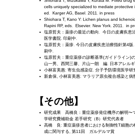
Shiohara T, Mizukawa Y, Kurata M: Fixed drug er
cells uniquely specialized to mediate protecti
ed. Karger AG, Basel. 2011. in press
Shiohara T, Kano Y: Lichen planus and lichenoi
Rapini RP, eds. Elsevier. New York. 2011. in pr
塩原哲夫：薬疹の最近の動向. 今日の皮膚疾患治
医学書院. 印刷中.
塩原哲夫：薬疹. 今日の皮膚疾患治療指針第4版.
刷中.
塩原哲夫：重症薬疹の診断基準(ガイドライン)の
山一男、西間三馨、片山一朗 編. 日本アレル
小林富美惠: 寄生虫感染症. 分子予防環境医学研究
新倉保, 小林富美惠: マラリア原虫複合感染と病態の
【その他】
研究成果 高橋良：重症薬疹発症機序の解明〜マ
学研究費補助金 若手研究（B）研究代表者
高橋 良: 重症薬疹患者における制御性T細胞の
成に関与する, 第11回 ガルデルマ賞