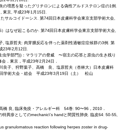
皮膚筋炎の増悪を疑ったグリチロンによる偽性アルドステロン症の1例.
京, 平成23年1月15日.
呈したサルコイドーシス. 第74回日本皮膚科学会東京支部学術大会,
S）はなぜ起こるのか. 第74回日本皮膚科学会東京支部学術大会,
葉子, 塩原哲夫: 肉芽腫反応を伴った薬剤性過敏症症候群の3例. 第
23年2月12日.
生虫学部門))：マラリアの脅威 〜宿主の応答と原虫の生き残り
会．東京，平成23年2月24日．
水川良子、狩野葉子、高橋 良、塩原哲夫（杏林大）日本皮膚科
回学術大会・総会 平成23年3月19日（土） 松山
橋 良, 臨床免疫・アレルギー科 54巻: 90〜96，2010．
してのmechanic\’s handと間質性肺炎. 臨皮64: 50-55,
s granulomatous reaction following herpes zoster in drug-