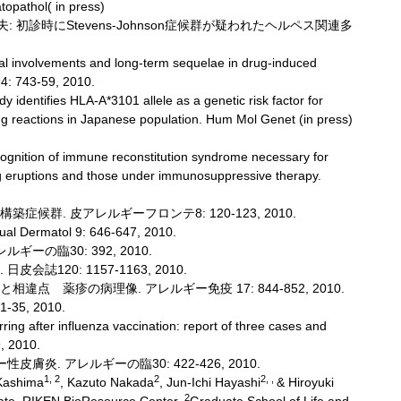
opathol( in press)
夫: 初診時にStevens-Johnson症候群が疑われたヘルペス関連多
eral involvements and long-term sequelae in drug-induced
94: 743-59, 2010.
y identifies HLA-A*3101 allele as a genetic risk factor for
 reactions in Japanese population. Hum Mol Genet (in press)
ognition of immune reconstitution syndrome necessary for
g eruptions and those under immunosuppressive therapy.
群. 皮アレルギーフロンテ8: 120-123, 2010.
matol 9: 646-647, 2010.
の臨30: 392, 2010.
120: 1157-1163, 2010.
 薬疹の病理像. アレルギー免疫 17: 844-852, 2010.
35, 2010.
ring after influenza vaccination: report of three cases and
9, 2010.
炎. アレルギーの臨30: 422-426, 2010.
1, 2
2
2, ,
 Kashima
, Kazuto Nakada
, Jun-Ichi Hayashi
& Hiroyuki
2