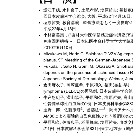
堀江千穂, 水川良子, 土肥孝彰, 塩原哲夫: 帯状
回日本皮膚科学会総会, 大阪, 平成22年4月16日.
塩原哲夫: 教育講演 軟膏療法をもう一度皮膚科医
平成22年4月18日.
1
1
小林富美惠
. (
杏林大学医学部感染症学講座(寄
免疫回避機構〜 日本獣医生命科学大学大学院獣
2010年6月10日.
Mizukawa M, Horie C, Shiohara T: VZV Ag express
th
planus. 9
Meething of the German-Japanese So
Fukuda T, Sato N, Gomi M, Okazaki A, Shiohara
depends on the presence of Lichenoid Tissue Rea
Japanese Society of Dermatology, Weimar, Jun
倉田麻衣子, 岡崎亜希, 平原和久, 福田知雄, 早川 順,
lymphoma (DLBCL)の再発例. 日本皮膚科学
牛込悠紀子, 満山陽子, 平原和久, 塩原哲夫, 高
性骨髄単球性白血病の1例. 日本皮膚科学会第830
1
2
慶野 博、佐藤康彦
、首藤紘一
、岡田アナベ
AM80による実験的自己免疫性ぶどう膜網膜炎の軽
平原和久, 佐藤典子, 稲岡峰幸, 塩原哲夫: 血漿交換によ
の1例. 日本皮膚科学会第831回東京地方会（城西地