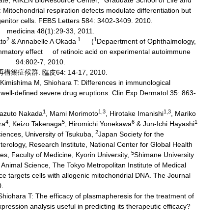
Fate, RIKEN BioResource Center,
Graduate School of Life and
Mitochondrial respiration defects modulate differentiation but
genitor cells. FEBS Letters 584: 3402-3409. 2010.
a 48(1):29-33, 2011.
2
1
1
to
& Annabelle A Okada
(
Depaertment of Ophthalmology,
ammatory effect of retinoic acid on experimental autoimmune
logy 94:802-7, 2010.
候群. 臨皮64: 14-17, 2010.
Kimishima M, Shiohara T: Differences in immunological
wo well-defined severe drug eruptions. Clin Exp Dermatol 35: 863-
1
1,3
1,3
Kazuto Nakada
, Mami Morimoto
, Hirotake Imanishi
, Mariko
4
5
6
1
ra
, Keizo Takenaga
, Hiromichi Yonekawa
& Jun-Ichi Hayashi
2
iences, University of Tsukuba,
Japan Society for the
erology, Research Institute, National Center for Global Health
5
es, Faculty of Medicine, Kyorin University,
Shimane University
Animal Science, The Tokyo Metropolitan Institute of Medical
e targets cells with allogenic mitochondrial DNA. The Journal
0.
hiohara T: The efficacy of plasmapheresis for the treatment of
xpression analysis useful in predicting its therapeutic efficacy?