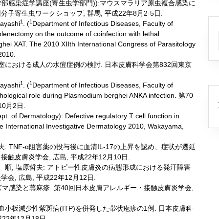
部感染症学講座(寄生虫学部門)):マウスマラリア原虫複合感染に
子寄生虫ワークショップ, 群馬, 平成22年8月2-5日.
1
1
ayashi
. (
Department of Infectious Diseases, Faculty of
plenectomy on the outcome of coinfection with lethal
ei XAT. The 2010 XIIth International Congress of Parasitology
2010.
当教室における成人の水痘症例の検討. 日本皮膚科学会第832回東京
1
1
ayashi
. (
Department of Infectious Diseases, Faculty of
athological role during Plasmodium berghei ANKA infection. 第70
0月2日.
pt. of Dermatology): Defective regulatory T cell function in
he International Investigative Dermatology 2010, Wakayama,
哲夫: TNF-α阻害薬の投与後に血清IL-17の上昇を認め、症状が遷延
皮膚炎学会, 広島, 平成22年12月10日.
早川 順, 塩原哲夫: アトピー性皮膚炎の病態形成における発汗障害
, 広島, 平成22年12月12日.
ズマ感染と蕁麻疹. 第40回日本皮膚アレルギー・接触皮膚炎学会,
性血小板減少性紫斑病(ITP)を併発した帯状疱疹の1例. 日本皮膚科
2年12月18日.