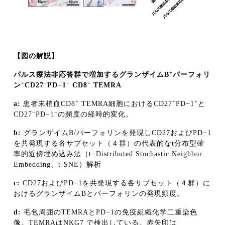
【図の解説】
+
パルス療法非応答群で増加するグランザイムB
パーフォリ
+
−
−
+
ン
CD27
PD−1
CD8
TEMRA
+
+
+
a:
患者末梢血CD8
TEMRA細胞におけるCD27
PD−1
と
−
−
CD27
PD−1
の頻度の経時的変化。
b:
グランザイムB/パーフォリンを発現しCD27およびPD−1
を共発現する各サブセット（４群）の代表的なt分布型確
率的近傍埋め込み法（t−Distributed Stochastic Neighbor
Embedding、t-SNE）解析
c:
CD27およびPD−1を共発現する各サブセット（４群）に
おけるグランザイムBとパーフォリンの発現頻度。
d:
毛包周囲のTEMRAとPD−1の免疫組織化学二重染色
像。TEMRAはNKG7 で検出している。赤矢印は