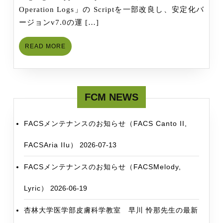
Script
Operation Logs」の Scriptを一部改良し、安定化バ
を
ージョンv7.0の運 […]
ア
ッ
READ
READ MORE
プ
MORE
デ
ー
ト
FCM NEWS
し、
安
FACSメンテナンスのお知らせ（FACS Canto II,
定
版
FACSAria IIu）
2026-07-13
の
FACSメンテナンスのお知らせ（FACSMelody,
V7.0
に
Lyric）
2026-06-19
杏林大学医学部皮膚科学教室 早川 怜那先生の最新