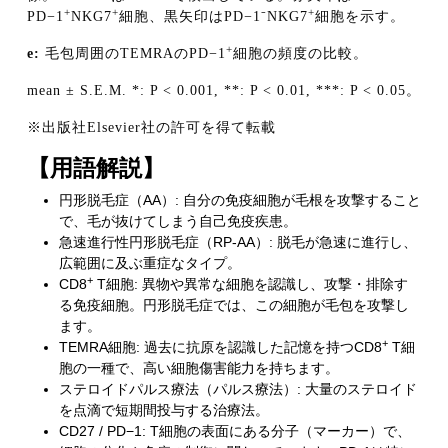
+
+
+
PD−1
NKG7
細胞、黒矢印はPD−1⁻NKG7
細胞を示す。
+
e:
毛包周囲のTEMRAのPD−1
細胞の頻度の比較。
mean ± S.E.M. *: P < 0.001, **: P < 0.01, ***: P < 0.05。
※出版社Elsevier社の許可を得て転載
【用語解説】
円形脱毛症（AA）: 自分の免疫細胞が毛根を攻撃すること
で、毛が抜けてしまう自己免疫疾患。
急速進行性円形脱毛症（RP-AA）: 脱毛が急速に進行し、
広範囲に及ぶ重症なタイプ。
+
CD8
T細胞: 異物や異常な細胞を認識し、攻撃・排除す
る免疫細胞。円形脱毛症では、この細胞が毛包を攻撃し
ます。
+
TEMRA細胞: 過去に抗原を認識した記憶を持つCD8
T細
胞の一種で、高い細胞傷害能力を持ちます。
ステロイドパルス療法（パルス療法）: 大量のステロイド
を点滴で短期間投与する治療法。
CD27 / PD−1: T細胞の表面にある分子（マーカー）で、