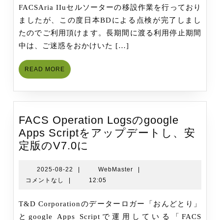
FACSAria IIuセルソーターの移設作業を行っており
し
ましたが、この度日本BDによる点検が完了しまし
ま
たのでご利用頂けます。長期間に渡る利用停止期間
し
中は、ご迷惑をおかけいた […]
た
READ
READ MORE
MORE
FACS Operation Logsのgoogle
Apps Scriptをアップデートし、安
FACS
定版のV7.0に
Operation
Logs
2025-
WebMaster
2025-08-22
|
WebMaster
|
08-
コメントなし
|
12:05
の
22
google
T&D Corporationのデーターロガー「おんどとり」
Apps
とgoogle Apps Scriptで運用している「FACS