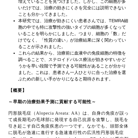
増えていることを見つけました。しかし、この細胞が多
いだけでは、治療の効きにくさを完全には説明できない
ことも分かってきました。
本研究では、治療が効きにくい患者さんでは、TEMRA細
胞の中でも特に攻撃性の強いタイプの細胞が多くなって
いることを明らかにしました。つまり、細胞の「数」だ
けでなく、「性質の違い」が治療結果に深く関わってい
ることが示されました。
これらの結果から、治療前に血液中の免疫細胞の特徴を
調べることで、ステロイドパルス療法が効きやすいかど
うかを早い段階で予測できる可能性があることが分かり
ました。これは、患者さん一人ひとりに合った治療を選
ぶための新しい手がかりになると期待されます。
【概要】
～早期の治療効果予測に貢献する可能性～
円形脱毛症（Alopecia Areata: AA）は、自身の免疫が誤っ
て成長期毛の毛球部に発現する自己抗原を攻撃し、脱毛を
引き起こす自己免疫疾患の一つです。なかでも、頭部全体
に脱毛が急速に進行する急速進行性の広汎性円形脱毛症