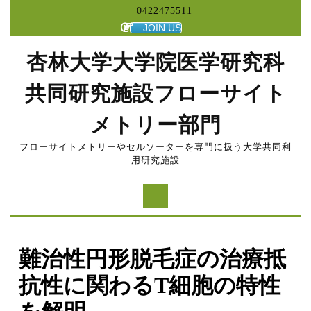
コ
0422475511
ン
JOIN US
テ
ン
杏林大学大学院医学研究科
ツ
へ
共同研究施設フローサイト
ス
キ
メトリー部門
ッ
プ
フローサイトメトリーやセルソーターを専門に扱う大学共同利
用研究施設
難治性円形脱毛症の治療抵
抗性に関わるT細胞の特性