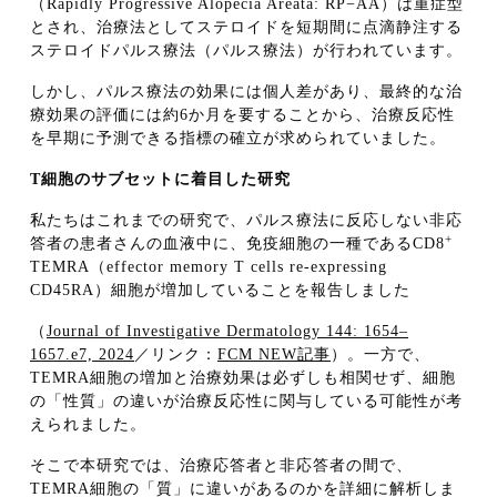
（Rapidly Progressive Alopecia Areata: RP−AA）は重症型
とされ、治療法としてステロイドを短期間に点滴静注する
ステロイドパルス療法（パルス療法）が行われています。
しかし、パルス療法の効果には個人差があり、最終的な治
療効果の評価には約6か月を要することから、治療反応性
を早期に予測できる指標の確立が求められていました。
T
細胞のサブセットに着目した研究
私たちはこれまでの研究で、パルス療法に反応しない非応
+
答者の患者さんの血液中に、免疫細胞の一種であるCD8
TEMRA（effector memory T cells re-expressing
CD45RA）細胞が増加していることを報告しました
（
Journal of Investigative Dermatology 144: 1654–
1657.e7, 2024
／リンク：
FCM NEW記事
）。一方で、
TEMRA細胞の増加と治療効果は必ずしも相関せず、細胞
の「性質」の違いが治療反応性に関与している可能性が考
えられました。
そこで本研究では、治療応答者と非応答者の間で、
TEMRA細胞の「質」に違いがあるのかを詳細に解析しま