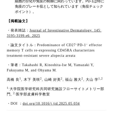
細胞の分化や免疫の制御に関わっています。PD-1は特に
免疫のブレーキ役として知られています（免役チェック
ポイント）。
【掲載論文】
・発表雑誌：
Journal of Investigative Dermatology. 145:
3195-3199.e6. 2025
–
–
・論⽂タイトル：Predominance of CD27
PD-1
effector
memory T cells re-expressing CD45RA characterizes
treatment-resistant severe alopecia areata
・筆者：Takahashi R, Kinoshita-Ise M, Yamazaki Y,
Fukuyama M, and Ohyama M.
1
2
2
2
1,2
高橋 良
, 木下 美咲
, 山崎 好美
, 福山 雅大
, 大山 学
1.
大学院医学研究科共同研究施設フローサイトメトリー部
2.
門,
医学部皮膚科学教室
・DOI ：
doi.org/10.1016/j.jid.2025.05.034