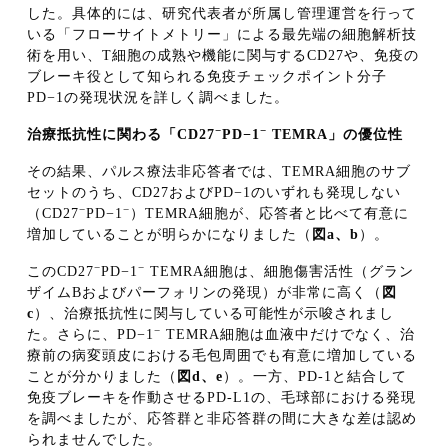
した。具体的には、研究代表者が所属し管理運営を行って
いる「フローサイトメトリー」による最先端の細胞解析技
術を用い、T細胞の成熟や機能に関与するCD27や、免疫の
ブレーキ役として知られる免疫チェックポイント分子
PD−1の発現状況を詳しく調べました。
−
−
治療抵抗性に関わる「CD27
PD−1
TEMRA」の優位性
その結果、パルス療法非応答者では、TEMRA細胞のサブ
セットのうち、CD27およびPD−1のいずれも発現しない
−
−
（CD27
PD−1
）TEMRA細胞が、応答者と比べて有意に
増加していることが明らかになりました（
図
a
、
b
）。
−
−
このCD27
PD−1
TEMRA細胞は、細胞傷害活性（グラン
ザイムBおよびパーフォリンの発現）が非常に高く（
図
c
）、治療抵抗性に関与している可能性が示唆されまし
−
た。さらに、PD−1
TEMRA細胞は血液中だけでなく、治
療前の病変頭皮における毛包周囲でも有意に増加している
ことが分かりました（
図
d
、
e
）。一方、PD-1と結合して
免疫ブレーキを作動させるPD-L1の、毛球部における発現
を調べましたが、応答群と非応答群の間に大きな差は認め
られませんでした。