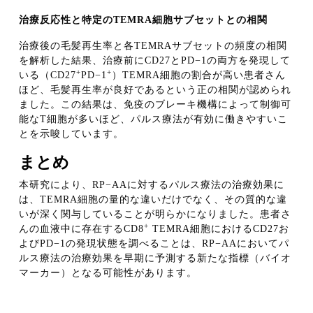
治療反応性と特定のTEMRA細胞サブセットとの相関
治療後の毛髪再生率と各TEMRAサブセットの頻度の相関
を解析した結果、治療前にCD27とPD−1の両方を発現して
+
+
いる（CD27
PD−1
）TEMRA細胞の割合が高い患者さん
ほど、毛髪再生率が良好であるという正の相関が認められ
ました。この結果は、免疫のブレーキ機構によって制御可
能なT細胞が多いほど、パルス療法が有効に働きやすいこ
とを示唆しています。
まとめ
本研究により、RP−AAに対するパルス療法の治療効果に
は、TEMRA細胞の量的な違いだけでなく、その質的な違
いが深く関与していることが明らかになりました。患者さ
+
んの血液中に存在するCD8
TEMRA細胞におけるCD27お
よびPD−1の発現状態を調べることは、RP−AAにおいてパ
ルス療法の治療効果を早期に予測する新たな指標（バイオ
マーカー）となる可能性があります。