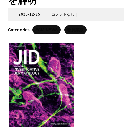
を解明
2025-
2025-12-25
|
コメントなし
|
12-
25
Categories:
FCM NEWS
教員業績