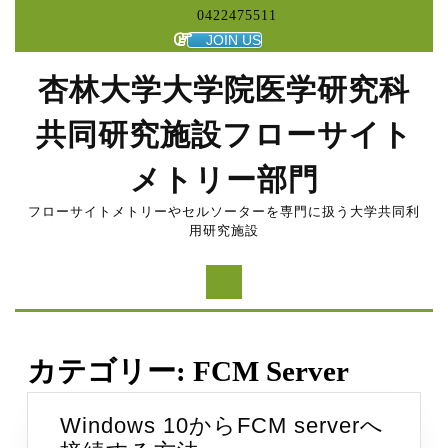
コ
0422475511
ン
JOIN US
テ
ン
杏林大学大学院医学研究科
ツ
へ
共同研究施設フローサイト
ス
キ
メトリー部門
ッ
プ
フローサイトメトリーやセルソーターを専門に扱う大学共同利
用研究施設
カテゴリー:
FCM Server
Windows 10からFCM serverへ