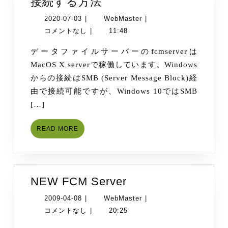
Windows
接続する方法
10
2020-
WebMaster
2020-07-03
|
WebMaster
|
か
07-
コメントなし
|
11:48
ら
03
データファイルサーバーのfcmserverは
FCM
MacOS X serverで稼働しています。Windows
server
からの接続はSMB (Server Message Block)経
へ
由で接続可能ですが、Windows 10ではSMB
接
[…]
続
す
READ
READ MORE
る
MORE
方
法
NEW
NEW FCM Server
FCM
2009-
WebMaster
2009-04-08
|
WebMaster
|
Server
04-
コメントなし
|
20:25
08