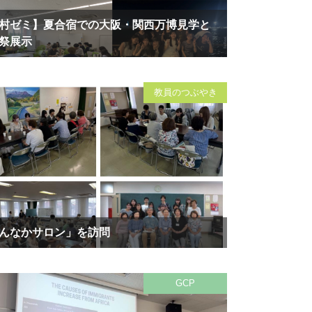
村ゼミ】夏合宿での大阪・関西万博見学と
祭展示
教員のつぶやき
んなかサロン」を訪問
GCP