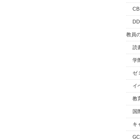
CBL
DD
教員の
読書
学際
ゼミ
イベ
教育
国際
キャ
GC