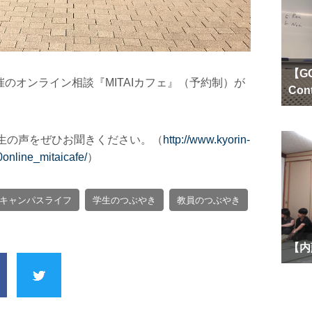
【GC
のオンライン相談『MITAIカフェ』（予約制）が
Con
生の声をぜひお聞きください。（
http://www.kyorin-
online_mitaicafe/
）
キャンパスライフ
学生のつぶやき
教員のつぶやき
【内