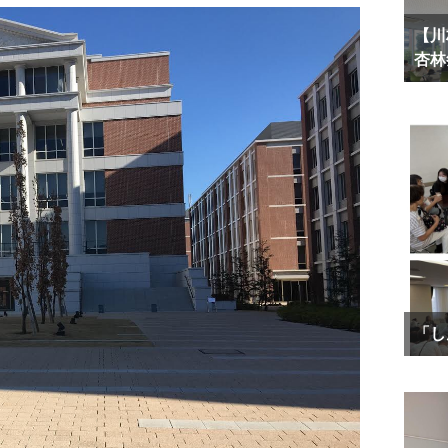
【川
杏林
「し