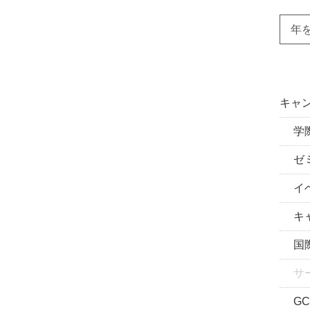
年
キャン
学際
ゼミ
イベ
キャ
国際
サ
GC