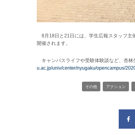
8月18日と21日には、学生広報スタッフ主催
開催されます。
キャンパスライフや受験体験談など、杏林
u.ac.jp/univ/center/nyugaku/opencampus/2020
その他
アクション