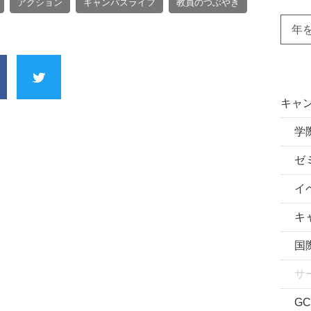
アクション
キャンパスライフ
教員のつぶやき
年
キャン
学際
ゼミ
イベ
キャ
国際
サ
GC