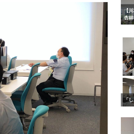
【川
杏林
「し