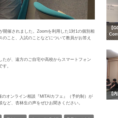
【GC
開催されました。Zoomを利用した1対1の個別相
Con
スのこと、入試のことなどについて教員がお答え
したが、遠方のご自宅や高校からスマートフォン
です。
【内
のオンライン相談『MITAIカフェ』（予約制）が
談など、杏林生の声をぜひお聞きください。