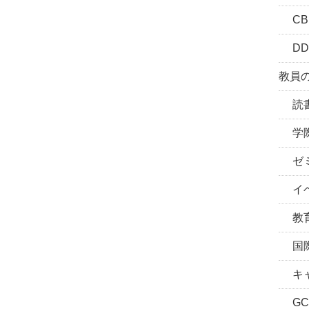
CBL
DD
教員の
読書
学際
ゼミ
イベ
教育
国際
キャ
GC