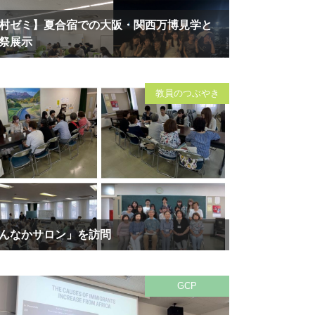
村ゼミ】夏合宿での大阪・関西万博見学と
祭展示
教員のつぶやき
んなかサロン」を訪問
GCP