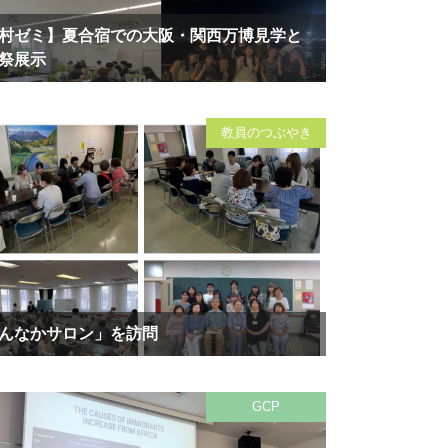
村ゼミ】夏合宿での大阪・関西万博見学と
祭展示
教員のつぶやき
んなかサロン」を訪問
GCP