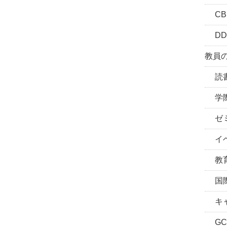
CBL
DD
教員の
読書
学際
ゼミ
イベ
教育
国際
キャ
GC