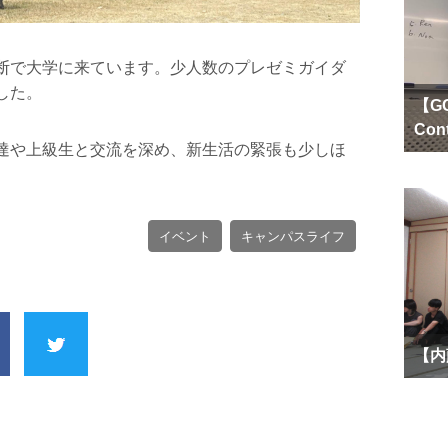
断で大学に来ています。少人数のプレゼミガイダ
した。
【GC
Con
達や上級生と交流を深め、新生活の緊張も少しほ
イベント
キャンパスライフ
【内