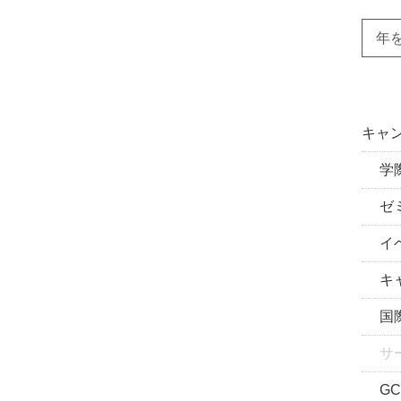
年
キャン
学際
ゼミ
イベ
キャ
国際
サ
GC