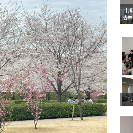
【川
杏林
「し