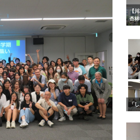
【川
杏林
「し