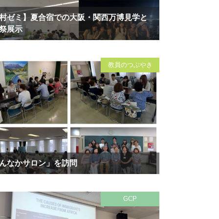
村ゼミ】夏合宿での大阪・関西万博見学と
祭展示
教員のつぶやき
んなかサロン」を訪問
GCP