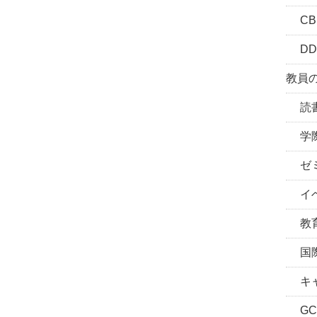
CBL
DD
教員の
読書
学際
ゼミ
イベ
教育
国際
キャ
GC