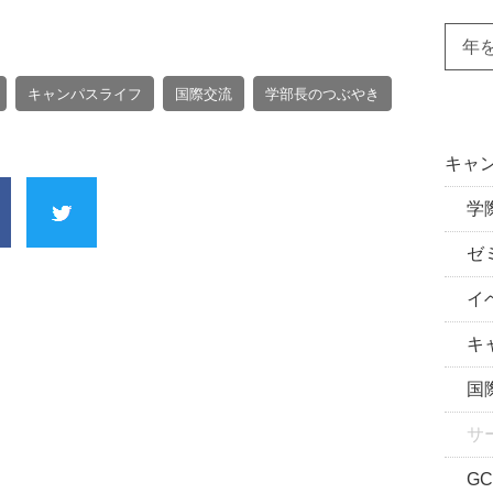
年
キャンパスライフ
国際交流
学部長のつぶやき
キャン
学際
ゼミ
イベ
キャ
国際
サ
GC