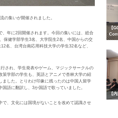
交流の集いが開催されました。
【GC
、年に2回開催されます。今回の集いには、総合
Con
名、保健学部学生3名、大学院生2名、中国からの交
生12名、台湾台南応用科技大学の学生32名など、
。
行され、学生発表やゲーム、マジックサークルの
政策学部の学生も、英語とアニメで杏林大学の紹
しました。とりわけ印象に残ったのは中国人留学
中国語に翻訳し、3か国語で歌っていました。
【内
中で、文化には国境がないことを改めて認識させ