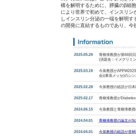
構を解明するために、膵臓のβ細
により世界で初めて、インスリン
しインスリン分泌の一端を解明す
の開発に直結するものであり、今
2025.05.29
青柳准教授が第68回
(演題名：イメグリミ
2025.03.19
今泉教授がAPPW20
会)(幕張メッセ)のシ
2025.02.28
今泉教授の総説が日本
2025.02.17
青柳准教授がDiabet
2024.06.15
今泉教授と青柳准教授の総
2024.04.01
青柳准教授の論文がScie
2024.04.01
今泉教授の総説が杏林