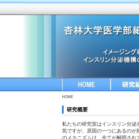
杏林
杏林大学医学部 
大学
杏
HOME
研究紹介
HOME
研究概要
私たちの研究室はインスリン分泌
気ですが、原因の一つにあるのが
のメカニズムは、全てが解明され