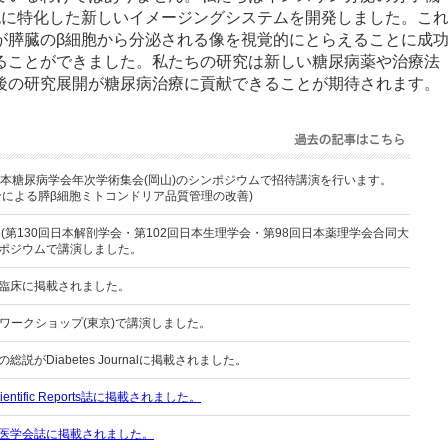
胞に特化した新しいイメージングシステムを開発しました。こ
が膵臓のβ細胞から分泌される像を視覚的にとらえることに成
ることができました。私たちの研究は新しい糖尿病薬や治療法
後の研究展開が糖尿病治療に貢献できることが期待されます。
過去の記事はこち
Information
ら
日本糖尿病学会年次学術集会(岡山)のシンポジウムで招待講演を行います。
ンによる膵β細胞ミトコンドリア品質管理の改善)
25(第130回日本解剖学会・第102回日本生理学会・第98回日本薬理学会合同大
ンポジウムで講演しました。
臨床に掲載されました。
esワークショップ(東京)で講演しました。
説がDiabetes Journalに掲載されました。
ntific Reports誌に掲載されました。
医学会誌に掲載されました。