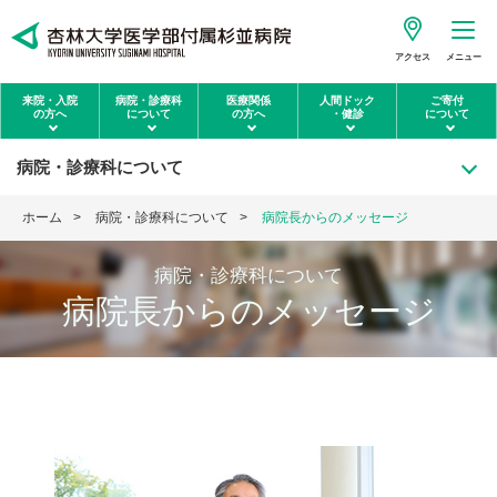
アクセス
メニュー
来院・入院
病院・診療科
医療関係
人間ドック
ご寄付
の方へ
について
の方へ
・健診
について
病院・診療科について
ホーム
病院・診療科について
病院長からのメッセージ
病院・診療科について
病院長からのメッセージ