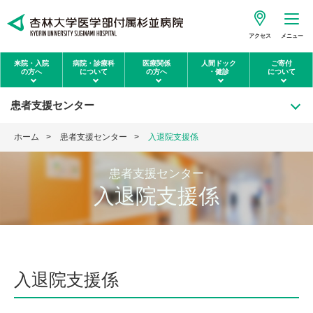
アクセス
メニュー
来院・入院
病院・診療科
医療関係
人間ドック
ご寄付
の方へ
について
の方へ
・健診
について
患者支援センター
ホーム
患者支援センター
入退院支援係
患者支援センター
入退院支援係
入退院支援係