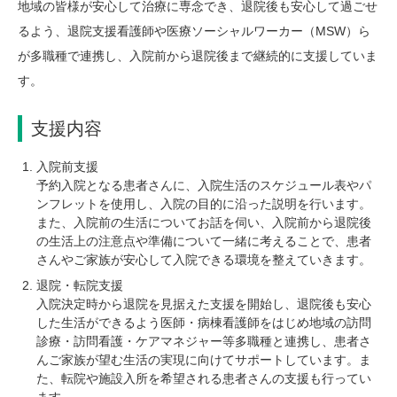
地域の皆様が安心して治療に専念でき、退院後も安心して過ごせ
るよう、退院支援看護師や医療ソーシャルワーカー（MSW）ら
が多職種で連携し、入院前から退院後まで継続的に支援していま
す。
支援内容
入院前支援
予約入院となる患者さんに、入院生活のスケジュール表やパ
ンフレットを使用し、入院の目的に沿った説明を行います。
また、入院前の生活についてお話を伺い、入院前から退院後
の生活上の注意点や準備について一緒に考えることで、患者
さんやご家族が安心して入院できる環境を整えていきます。
退院・転院支援
入院決定時から退院を見据えた支援を開始し、退院後も安心
した生活ができるよう医師・病棟看護師をはじめ地域の訪問
診療・訪問看護・ケアマネジャー等多職種と連携し、患者さ
んご家族が望む生活の実現に向けてサポートしています。ま
た、転院や施設入所を希望される患者さんの支援も行ってい
ます。