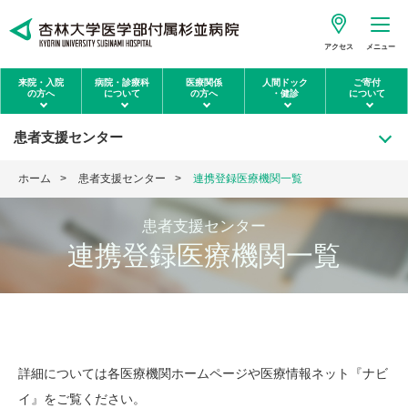
アクセス
メニュー
来院・入院
病院・診療科
医療関係
人間ドック
ご寄付
の方へ
について
の方へ
・健診
について
患者支援センター
ホーム
患者支援センター
連携登録医療機関一覧
患者支援センター
連携登録医療機関一覧
詳細については各医療機関ホームページや医療情報ネット『ナビ
イ』をご覧ください。