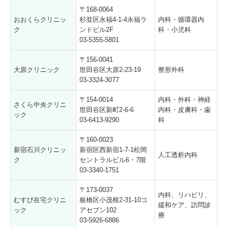
〒168-0064
おおくらクリニッ
杉並区永福4-1-4永福ラ
内科・循環器内
ク
ンドビル2F
科・小児科
03-5355-5801
〒156-0041
大原クリニック
世田谷区大原2-23-19
整形外科
03-3324-3077
〒154-0014
内科・外科・神経
さくら中央クリニ
世田谷区新町2-6-6
内科・皮膚科・歯
ック
03-6413-9290
科
〒160-0023
新宿石川クリニッ
新宿区西新宿1-7-1松岡
人工透析内科
ク
セントラルビル6・7階
03-3340-1751
〒173-0037
内科、リハビリ、
むすび在宅クリニ
板橋区小茂根2-31-10コ
緩和ケア、訪問診
ック
アセブン102
療
03-5926-6886