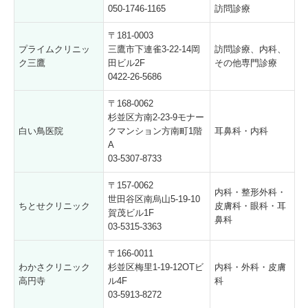
050-1746-1165
訪問診療
〒181-0003
プライムクリニッ
三鷹市下連雀3-22-14岡
訪問診療、内科、
ク三鷹
田ビル2F
その他専門診療
0422-26-5686
〒168-0062
杉並区方南2-23-9モナー
白い鳥医院
クマンション方南町1階
耳鼻科・内科
A
03-5307-8733
〒157-0062
内科・整形外科・
世田谷区南烏山5-19-10
ちとせクリニック
皮膚科・眼科・耳
賀茂ビル1F
鼻科
03-5315-3363
〒166-0011
わかさクリニック
杉並区梅里1-19-12OTビ
内科・外科・皮膚
高円寺
ル4F
科
03-5913-8272