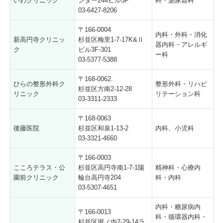
いわクリニック
ンター244ビル5F
科・泌尿器科
03-6427-8206
〒166-0004
内科・外科・消化
新高円寺クリニッ
杉並区梅里1-7-17K&Ⅱ
器内科・アレルギ
ク
ビル3F-301
ー科
03-5377-5388
〒168-0062.
ひらの整形外科ク
整形外科・リハビ
杉並区方南2-12-28
リニック
リテーション科
03-3311-2333
〒168-0063
後藤医院
杉並区和泉1-13-2
内科、小児科
03-3321-4660
〒166-0003
こころテラス・公
杉並区高円寺南1-7-1陽
精神科・心療内
園前クリニック
輪台高円寺204
科・内科
03-5307-4651
内科・糖尿病内
〒166-0013
科・循環器内科・
杉並区堀ノ内2-29-14ラ