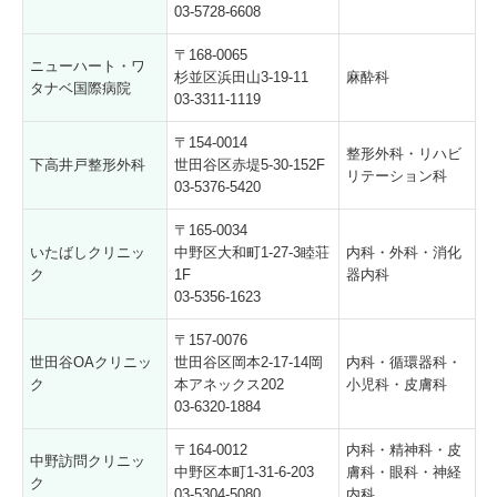
03-5728-6608
〒168-0065
ニューハート・ワ
杉並区浜田山3-19-11
麻酔科
タナベ国際病院
03-3311-1119
〒154-0014
整形外科・リハビ
下高井戸整形外科
世田谷区赤堤5-30-152F
リテーション科
03-5376-5420
〒165-0034
いたばしクリニッ
中野区大和町1-27-3睦荘
内科・外科・消化
ク
1F
器内科
03-5356-1623
〒157-0076
世田谷OAクリニッ
世田谷区岡本2-17-14岡
内科・循環器科・
ク
本アネックス202
小児科・皮膚科
03-6320-1884
〒164-0012
内科・精神科・皮
中野訪問クリニッ
中野区本町1-31-6-203
膚科・眼科・神経
ク
03-5304-5080
内科