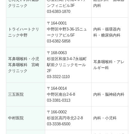
クリニック
ンフィニビル3F
内科
03-6383-1870
〒164-0001
トライハートクリ
中野区中野3-36-15ニュ
内科・循環器内
ニック中野
ークリアビル5F
科・糖尿病内科
03-6382-5858
〒168-0063
耳鼻咽喉科・小児
杉並区和泉3-4-7永福町
耳鼻咽喉科・アレ
耳鼻咽喉科 宮崎
駅前クリニックモール
ルギー科
クリニック
2F
03-3322-1110
〒164-0014
三五医院
中野区南台2-6-8
内科・脳神経内科
03-3381-0313
〒166-0002
中村医院
杉並区高円寺北2-2-8
内科・小児科
03-3338-6500