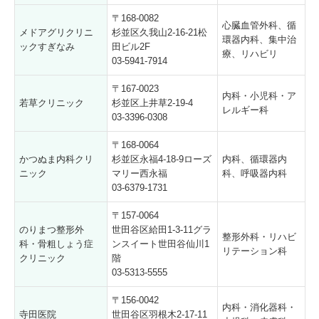
〒168-0082
心臓血管外科、循
メドアグリクリニ
杉並区久我山2-16-21松
環器内科、集中治
ックすぎなみ
田ビル2F
療、リハビリ
03-5941-7914
〒167-0023
内科・小児科・ア
若草クリニック
杉並区上井草2-19-4
レルギー科
03-3396-0308
〒168-0064
かつぬま内科クリ
杉並区永福4-18-9ローズ
内科、循環器内
ニック
マリー西永福
科、呼吸器内科
03-6379-1731
〒157-0064
のりまつ整形外
世田谷区給田1-3-11グラ
整形外科・リハビ
科・骨粗しょう症
ンスイート世田谷仙川1
リテーション科
クリニック
階
03-5313-5555
〒156-0042
内科・消化器科・
寺田医院
世田谷区羽根木2-17-11