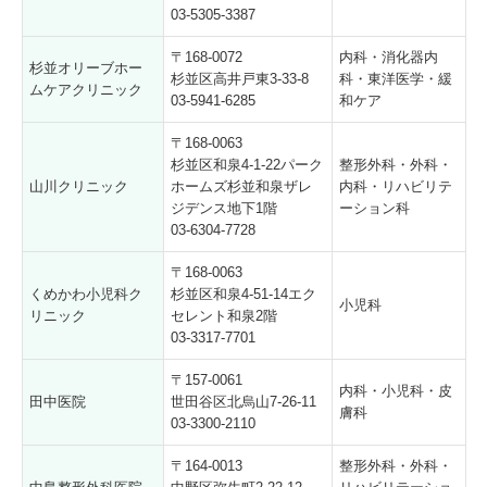
03-5305-3387
〒168-0072
内科・消化器内
杉並オリーブホー
杉並区高井戸東3-33-8
科・東洋医学・緩
ムケアクリニック
03-5941-6285
和ケア
〒168-0063
杉並区和泉4-1-22パーク
整形外科・外科・
山川クリニック
ホームズ杉並和泉ザレ
内科・リハビリテ
ジデンス地下1階
ーション科
03-6304-7728
〒168-0063
くめかわ小児科ク
杉並区和泉4-51-14エク
小児科
リニック
セレント和泉2階
03-3317-7701
〒157-0061
内科・小児科・皮
田中医院
世田谷区北烏山7-26-11
膚科
03-3300-2110
〒164-0013
整形外科・外科・