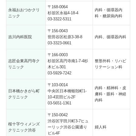
〒168-0064
永福おおつかクリ
内科・循環器内
杉並区永福4-18-4
ニック
科・糖尿病内科
03-3322-5311
〒156-0043
吉川内科医院
世田谷区松原3-38-8
内科、循環器内科
03-3323-0661
〒166-0003
志匠会東高円寺ク
杉並区高円寺南1-7-4杉
整形外科・リハビ
リニック
木ビル301
リテーション科
03-5929-7242
〒103-0014
内科・精神科・皮
日本橋かきがら町
中央区日本橋蛎殻町1-
膚科・眼科・神経
クリニック
10-4宮田ビル2F
内科
03-5651-1361
〒150-0042
渋谷区宇田川町3-7ヒュ
桜十字ウィメンズ
ーリック渋谷公園通り
婦人科
クリニック渋谷
ビル4F