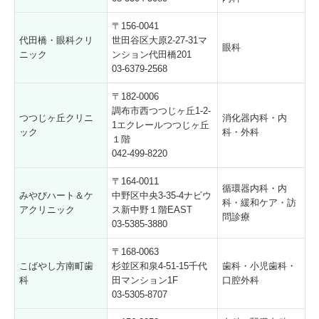
〒156-0041
代田橋・眼科クリ
世田谷区大原2-27-31マ
眼科
ニック
ンション代田橋201
03-6379-2568
〒182-0006
調布市西つつじヶ丘1-2-
つつじヶ丘クリニ
消化器内科・内
1エクレールつつじヶ丘
ック
科・外科
１階
042-499-8220
〒164-0011
循環器内科・内
みやびハート＆ケ
中野区中央3-35-4ナビウ
科・緩和ケア・訪
アクリニック
ス新中野１階EAST
問診療
03-5385-3880
〒168-0063
こばやし方南町歯
杉並区和泉4-51-15千代
歯科・小児歯科・
科
田マンション1F
口腔外科
03-5305-8707