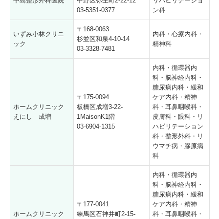
中島整形外科医院
中野区弥生町2-22-12
リハビリテーショ
03-5351-0377
ン科
〒168-0063
いずみ小林クリニ
内科・心療内科・
杉並区和泉4-10-14
ック
精神科
03-3328-7481
内科・循環器内
科・脳神経内科・
糖尿病内科・緩和
〒175-0094
ケア内科・精神
ホームクリニック
板橋区成増3-22-
科・耳鼻咽喉科・
えにし 成増
1MaisonK1階
皮膚科・眼科・リ
03-6904-1315
ハビリテーション
科・整形外科・リ
ウマチ病・膠原病
科
内科・循環器内
科・脳神経内科・
糖尿病内科・緩和
〒177-0041
ケア内科・精神
ホームクリニック
練馬区石神井町2-15-
科・耳鼻咽喉科・