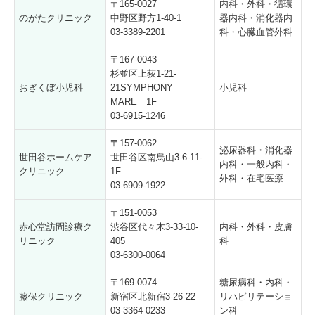
〒165-0027
内科・外科・循環
のがたクリニック
中野区野方1-40-1
器内科・消化器内
03-3389-2201
科・心臓血管外科
〒167-0043
杉並区上荻1-21-
おぎくぼ小児科
21SYMPHONY
小児科
MARE 1F
03-6915-1246
〒157-0062
泌尿器科・消化器
世田谷ホームケア
世田谷区南烏山3-6-11-
内科・一般内科・
クリニック
1F
外科・在宅医療
03-6909-1922
〒151-0053
赤心堂訪問診療ク
渋谷区代々木3-33-10-
内科・外科・皮膚
リニック
405
科
03-6300-0064
〒169-0074
糖尿病科・内科・
藤保クリニック
新宿区北新宿3-26-22
リハビリテーショ
03-3364-0233
ン科