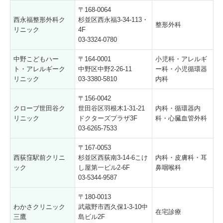
〒168-0064
西永福整形外科ク
杉並区西永福3-34-113・
整形外科
リニック
4F
03-3324-0780
中野こどもハー
〒164-0001
小児科・アレルギ
ト・アレルギーク
中野区中野2-26-11
ー科・小児循環器
リニック
03-3380-5810
内科
〒156-0042
クローブ世田谷ク
世田谷区羽根木1-31-21
内科・循環器内
リニック
ドクターズプラザ3F
科・心臓血管外科
03-6265-7533
〒167-0053
西荻窪駅前クリニ
杉並区西荻南3-14-6こけ
内科・皮膚科・耳
ック
し屋第一ビル2-6F
鼻咽喉科
03-5344-9587
〒180-0013
わかさクリニック
武蔵野市西久保1-3-10中
在宅診療
三鷹
島ビル2F