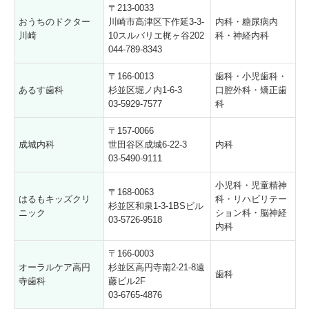
〒213-0033
おうちのドクター
川崎市高津区下作延3-3-
内科・糖尿病内
川崎
10スルバリエ梶ヶ谷202
科・神経内科
044-789-8343
〒166-0013
歯科・小児歯科・
あるす歯科
杉並区堀ノ内1-6-3
口腔外科・矯正歯
03-5929-7577
科
〒157-0066
成城内科
世田谷区成城6-22-3
内科
03-5490-9111
小児科・児童精神
〒168-0063
はるもキッズクリ
科・リハビリテー
杉並区和泉1-3-1BSビル
ニック
ション科・脳神経
03-5726-9518
内科
〒166-0003
オーラルケア高円
杉並区高円寺南2-21-8遠
歯科
寺歯科
藤ビル2F
03-6765-4876