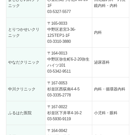
ニック
1F
鏡内科・内科
03-5327-5577
〒165-0033
とりつかせいクリ
中野区若宮3-36-
内科
ニック
12STEP1-1F
03-3310-3880
〒164-0013
中野区弥生町6-2-20弥生
やなだクリニック
泌尿器科
ハイツ101
03-5342-9511
〒167-0053
中川クリニック
杉並区西荻南4-4-5
内科・循環器内科
03-3335-2778
〒167-0022
ふるはた医院
杉並区下井草4-16-2
小児科・眼科
03-5930-9119
〒164-0042