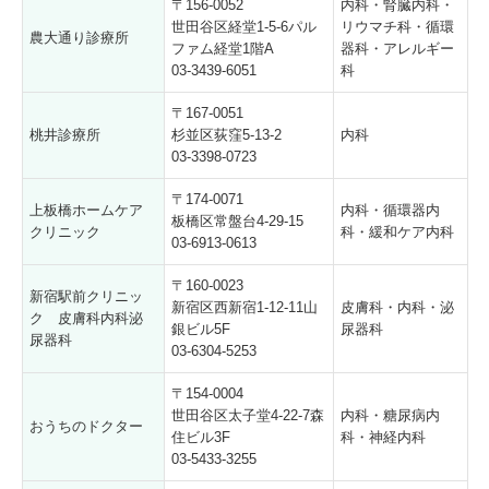
〒156-0052
内科・腎臓内科・
世田谷区経堂1-5-6パル
リウマチ科・循環
農大通り診療所
ファム経堂1階A
器科・アレルギー
03-3439-6051
科
〒167-0051
桃井診療所
杉並区荻窪5-13-2
内科
03-3398-0723
〒174-0071
上板橋ホームケア
内科・循環器内
板橋区常盤台4-29-15
クリニック
科・緩和ケア内科
03-6913-0613
〒160-0023
新宿駅前クリニッ
新宿区西新宿1-12-11山
皮膚科・内科・泌
ク 皮膚科内科泌
銀ビル5F
尿器科
尿器科
03-6304-5253
〒154-0004
世田谷区太子堂4-22-7森
内科・糖尿病内
おうちのドクター
住ビル3F
科・神経内科
03-5433-3255