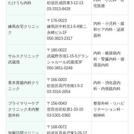
内科・小児科・在
たけうち内科
杉並区成田東3-12-13
宅医療
03-3313-8428
〒176-0023
内科・小児科・緩
練馬在宅クリニッ
練馬区中村北1-5-9第二
和ケア内科・泌尿
ク
永崎ビル1F
器科
050-3823-2317
〒180-0022
内科・糖尿病内
サルスクリニック
武蔵野市境1-15-5グラン
科・腎臓内科・循
武蔵境
シャルール武蔵境3F
環器内科
050-3851-0249
〒166-0003
青木胃腸内科クリ
内科・消化器内
杉並区高円寺南1-5-2
ニック
科・内視鏡内科
03-3316-2054
プライマリーケア
〒156-0043
整形外科・リハビ
クリニック木内整
世田谷区松原1-33-10
リテーション科・
形外科
03-5301-0360
精神科
〒168-0072
加藤訪問クリニッ
杉並区高井戸東3-26-12