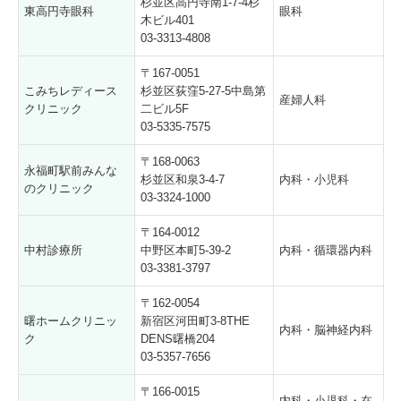
杉並区高円寺南1-7-4杉
東高円寺眼科
眼科
木ビル401
03-3313-4808
〒167-0051
こみちレディース
杉並区荻窪5-27-5中島第
産婦人科
クリニック
二ビル5F
03-5335-7575
〒168-0063
永福町駅前みんな
杉並区和泉3-4-7
内科・小児科
のクリニック
03-3324-1000
〒164-0012
中村診療所
中野区本町5-39-2
内科・循環器内科
03-3381-3797
〒162-0054
曙ホームクリニッ
新宿区河田町3-8THE
内科・脳神経内科
ク
DENS曙橋204
03-5357-7656
〒166-0015