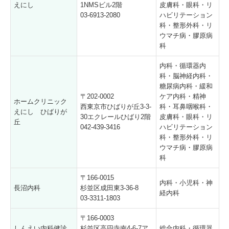
えにし
1NMSビル2階
皮膚科・眼科・リ
03-6913-2080
ハビリテーション
科・整形外科・リ
ウマチ病・膠原病
科
内科・循環器内
科・脳神経内科・
糖尿病内科・緩和
〒202-0002
ケア内科・精神
ホームクリニック
西東京市ひばりが丘3-3-
科・耳鼻咽喉科・
えにし ひばりが
30エクレールひばり2階
皮膚科・眼科・リ
丘
042-439-3416
ハビリテーション
科・整形外科・リ
ウマチ病・膠原病
科
〒166-0015
内科・小児科・神
長沼内科
杉並区成田東3-36-8
経内科
03-3311-1803
〒166-0003
しんえい内科健診
杉並区高円寺南4-6-7ア
総合内科・循環器