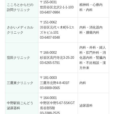
〒155-0031
こころとからだの
精神科・心療内
世田谷区北沢2-1-1-103
訪問クリニック
科・内科
03-6407-0984
〒151-0062
さかいメディカル
渋谷区元代々木町6-1ス
内科・消化器内
クリニック
ズキビル101
科・腫瘍内科
03-6407-9348
内科・外科・婦人
〒166-0002
科・肛門外科・消
窪田クリニック
杉並区高円寺北3-25-20
化器内科・腎臓内
03-6265-5791
科・不妊相談・漢
方外来
〒181-0003
三鷹東クリニック
三鷹市北野4-8-401F
内科
03-6909-0565
〒164-0001
中野駅前ごんどう
中野区中野5-67-5SKGT
泌尿器科
泌尿器科
長谷部5階
03-3388-2525