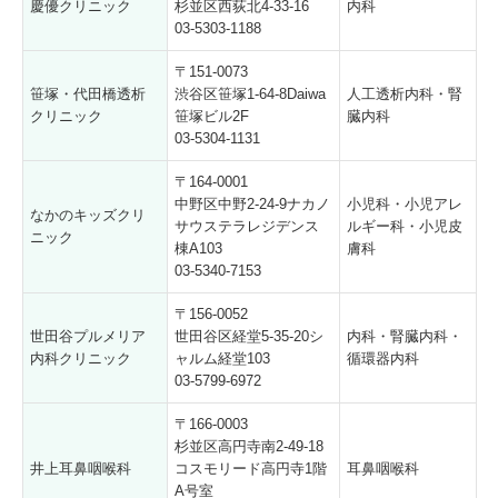
慶優クリニック
杉並区西荻北4-33-16
内科
03-5303-1188
〒151-0073
笹塚・代田橋透析
渋谷区笹塚1-64-8Daiwa
人工透析内科・腎
クリニック
笹塚ビル2F
臓内科
03-5304-1131
〒164-0001
中野区中野2-24-9ナカノ
小児科・小児アレ
なかのキッズクリ
サウステラレジデンス
ルギー科・小児皮
ニック
棟A103
膚科
03-5340-7153
〒156-0052
世田谷プルメリア
世田谷区経堂5-35-20シ
内科・腎臓内科・
内科クリニック
ャルム経堂103
循環器内科
03-5799-6972
〒166-0003
杉並区高円寺南2-49-18
井上耳鼻咽喉科
コスモリード高円寺1階
耳鼻咽喉科
A号室