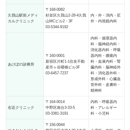
〒168-0082
久我山駅前メディ
杉並区久我山2-28-4久我
内・外・消内・肛
カルクリニック
山MCビル2・3F
外・内視鏡内科
03-5344-9192
内科・循環器内
科・脳神経内科・
消化器内科・呼吸
〒160-0001
器内科・腫瘍内
新宿区片町1-1住友不動
科・血液内科・腎
あけぼの診療所
産市ヶ谷曙橋ビル3F
臓内科・脳神経外
03-6457-7237
科・消化器外科・
形成外科・心臓血
管外科・皮膚科・
精神科
〒164-0014
内科・呼吸器内
右近クリニック
中野区南台3-33-5
科・アレルギー
03-3381-3191
科・小児科
〒156-0044