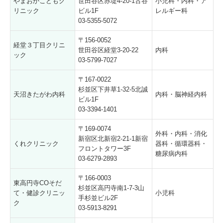
やまおかこどもク
世田谷区赤堤4-20-1古谷
小児科・内科・ア
リニック
ビル1F
レルギー科
03-5355-5072
〒156-0052
経堂３丁目クリニ
世田谷区経堂3-20-22
内科
ック
03-5799-7027
〒167-0022
杉並区下井草1-32-5北誠
天沼きたがわ内科
内科・脳神経内科
ビル1F
03-3394-1401
〒169-0074
外科・内科・消化
新宿区北新宿2-21-1新宿
くれクリニック
器科・循環器科・
フロントタワー3F
糖尿病内科
03-6279-2893
〒166-0003
東高円寺COそだ
杉並区高円寺南1-7-3山
て・健診クリニッ
小児科
手杉並ビル2F
ク
03-5913-8291