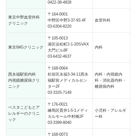
0422-38-4828
〒164-0001
東京中野血管外科
中野区中野3-37-93.4F
血管外科
クリニック
03-6304-8220
〒105-0013
港区浜松町2-1-20SVAX
東京IMGクリニック
内科
大門ビル8F
03-6432-4637
〒168-0064
西永福駅前内科
杉並区永福3-34-11西永
内科・内視鏡内
内視鏡糖尿病クリ
福駅前メディカルセン
科・消化器内科・
ニック
ター2F
糖尿病内科
03-3325-7149
〒176-0021
ベスタこどもとア
練馬区貫井1-5-1メディ
小児科・アレルギ
レルギーのクリニ
カルモール中村橋2F
ー科
ック
03-3399-8040
〒168-0073