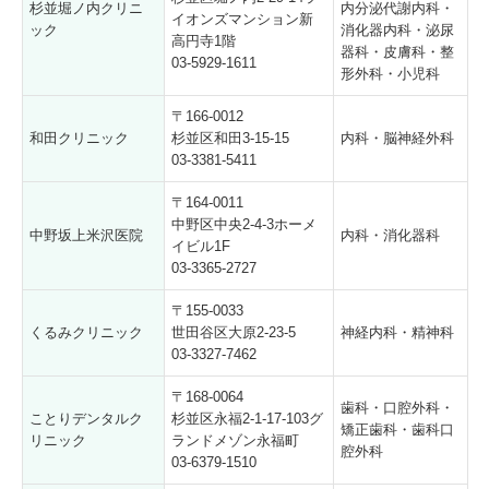
杉並堀ノ内クリニ
内分泌代謝内科・
イオンズマンション新
ック
消化器内科・泌尿
高円寺1階
器科・皮膚科・整
03-5929-1611
形外科・小児科
〒166-0012
和田クリニック
杉並区和田3-15-15
内科・脳神経外科
03-3381-5411
〒164-0011
中野区中央2-4-3ホーメ
中野坂上米沢医院
内科・消化器科
イビル1F
03-3365-2727
〒155-0033
くるみクリニック
世田谷区大原2-23-5
神経内科・精神科
03-3327-7462
〒168-0064
歯科・口腔外科・
ことりデンタルク
杉並区永福2-1-17-103グ
矯正歯科・歯科口
リニック
ランドメゾン永福町
腔外科
03-6379-1510