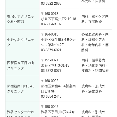
小児科・皮膚科
03-3322-2685
〒168-0073
在宅ケアクリニッ
内科、緩和ケア内
杉並区下高井戸2-19-18
ク杉並南部
科、在宅医療
03-6304-3109
〒164-0013
心臓血管外科・内
中野なおクリニッ
中野区弥生町2-4-9ツナ
科・緩和ケア内
ク
シマ第3ビル2F
科・老年内科・麻
03-6379-6021
酔科
〒151-0071
内科・循環器内
西新宿５丁目内山
渋谷区本町3-31-13
科・消化器内科・
クリニック
03-3372-0077
皮膚科・訪問診療
〒160-0022
新宿新南口れいわ
新宿区新宿4-1-4新宿南
皮膚科・形成外
クリニック
口ビル9F
科・泌尿器科
03-6384-2445
〒150-0042
渋谷センター街れ
渋谷区宇田川町24-4セ
皮膚科・形成外