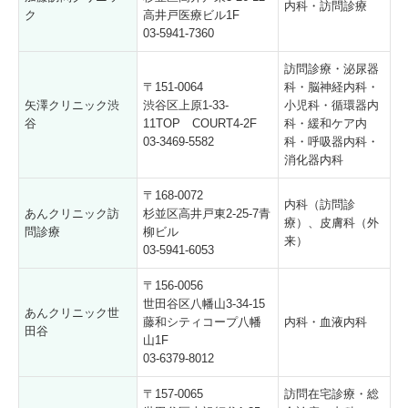
内科・訪問診療
ク
高井戸医療ビル1F
03-5941-7360
訪問診療・泌尿器
〒151-0064
科・脳神経内科・
矢澤クリニック渋
渋谷区上原1-33-
小児科・循環器内
谷
11TOP COURT4-2F
科・緩和ケア内
03-3469-5582
科・呼吸器内科・
消化器内科
〒168-0072
内科（訪問診
あんクリニック訪
杉並区高井戸東2-25-7青
療）、皮膚科（外
問診療
柳ビル
来）
03-5941-6053
〒156-0056
世田谷区八幡山3-34-15
あんクリニック世
藤和シティコープ八幡
内科・血液内科
田谷
山1F
03-6379-8012
〒157-0065
訪問在宅診療・総