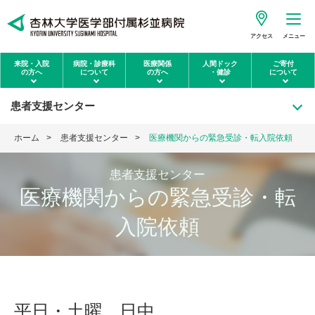
アクセス
メニュー
来院・入院
病院・診療科
医療関係
人間ドック
ご寄付
の方へ
について
の方へ
・健診
について
患者支援センター
ホーム
患者支援センター
医療機関からの緊急受診・転入院依頼
患者支援センター
医療機関からの緊急受診・転
入院依頼
平日・土曜 日中