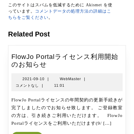
このサイトはスパムを低減するために Akismet を使
っています。
コメントデータの処理方法の詳細はこ
ちらをご覧ください
。
Related Post
FlowJo Portalライセンス利用開始
FlowJo
のお知らせ
Portal
ラ
2021-
WebMaster
2021-09-10
|
WebMaster
|
09-
コメントなし
|
11:01
イ
10
セ
FlowJo Portalライセンスの年間契約の更新手続きが
ン
完了しましたのでお知らせ致します。 ご登録教室
ス
の方は、引き続きご利用いただけます。 FlowJo
利
Portalライセンスをご利用いただけます(9/ […]
用