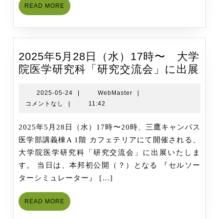
開
READ
READ MORE
始
MORE
の
お
知
2025年5月28日（水）17時〜 大学
ら
202
院医学研究科「研究交流会」に出展
せ
年
5
2025-
WebMaster
2025-05-24
|
WebMaster
|
05-
コメントなし
|
11:42
月
24
28
2025年5月28日（水）17時〜20時、三鷹キャンパス
日
医学部講義棟A 1階 カフェテリアにて開催される、
（
大学院医学研究科「研究交流会」に出展いたしま
17
す。 当日は、本邦初公開（？）となる 『セルソー
時
ターシミュレーター』 […]
大
学
READ
READ MORE
院
MORE