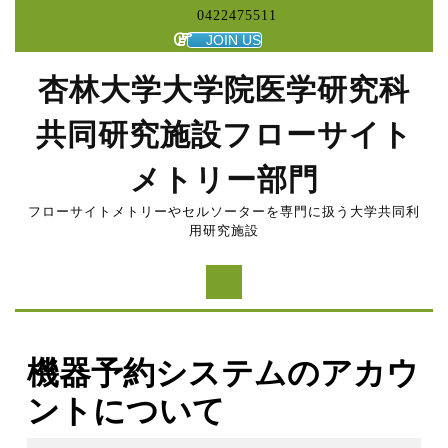
コ
0422475511
ン
JOIN US
テ
ン
杏林大学大学院医学研究科
ツ
へ
共同研究施設フローサイト
ス
キ
メトリー部門
ッ
プ
フローサイトメトリーやセルソーターを専門に扱う大学共同利
用研究施設
機器予約システムのアカウ
ントについて