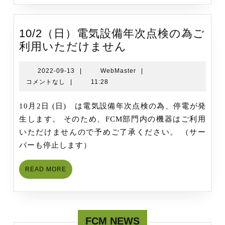
医
学
研
10/2（日）電気設備年次点検の為ご
究
10/2（日）
利用いただけません
科
電
「
気
2022-
WebMaster
2022-09-13
|
WebMaster
|
究
09-
コメントなし
|
11:28
設
交
13
備
流
10月2日 (日) は電気設備年次点検の為、停電が発
年
会
生します。 そのため、FCM部門内の機器はご利用
次
に
いただけませんので予めご了承ください。 （サー
点
出
バーも停止します）
検
展
の
READ
READ MORE
為
MORE
ご
利
用
FCM NEWS