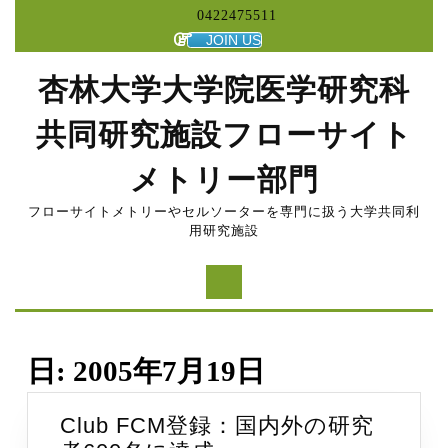
コ
0422475511
ン
JOIN US
テ
ン
杏林大学大学院医学研究科
ツ
へ
共同研究施設フローサイト
ス
キ
メトリー部門
ッ
プ
フローサイトメトリーやセルソーターを専門に扱う大学共同利
用研究施設
日:
2005年7月19日
Club FCM登録：国内外の研究