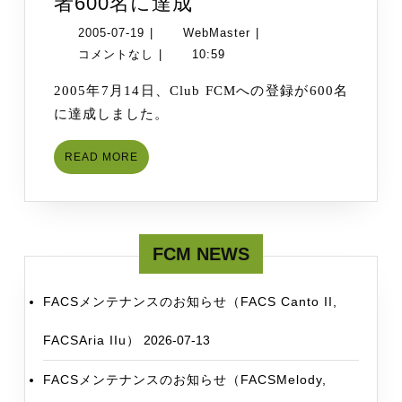
Club
者600名に達成
FCM
2005-
WebMaster
2005-07-19
|
WebMaster
|
登
07-
コメントなし
|
10:59
録：
19
2005年7月14日、Club FCMへの登録が600名
国
に達成しました。
内
外
READ
READ MORE
の
MORE
研
究
者
FCM NEWS
600
名
FACSメンテナンスのお知らせ（FACS Canto II,
に
達
FACSAria IIu）
2026-07-13
成
FACSメンテナンスのお知らせ（FACSMelody,