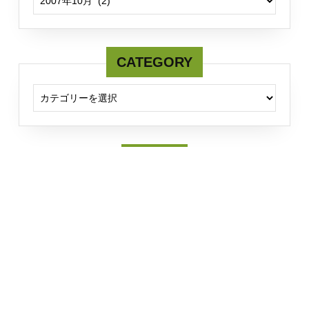
CATEGORY
CATEGORY
Twitter
Tweets by fcmserver
Sirat WordPress Theme
(C) FCM KYORIN Univ.