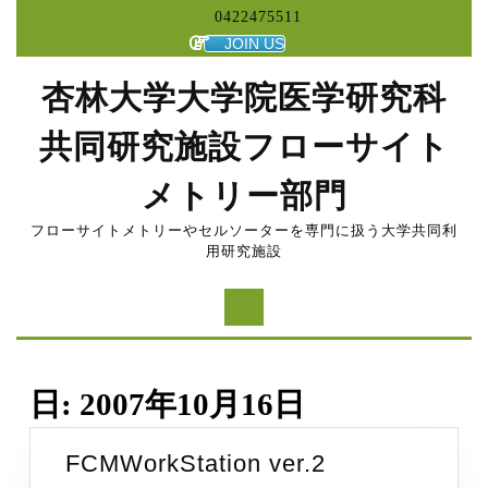
コ
0422475511
ン
JOIN US
テ
ン
杏林大学大学院医学研究科
ツ
へ
共同研究施設フローサイト
ス
キ
メトリー部門
ッ
プ
フローサイトメトリーやセルソーターを専門に扱う大学共同利
用研究施設
日:
2007年10月16日
FCMWorkStat
FCMWorkStation ver.2