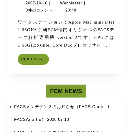
ver.2
2007-
WebMaster
2007-10-16
|
WebMaster
|
10-
0件のコメント
|
20:49
16
ワークステーション：Apple Mac mini intel
1.66GHz 共研FCM部門オリジナルのFACSデ
ータ解析専用機 version 2です。CPUには
1.66GHzのIntel Core Duoプロセッサを […]
READ
READ MORE
MORE
FCM NEWS
FACSメンテナンスのお知らせ（FACS Canto II,
FACSAria IIu）
2026-07-13