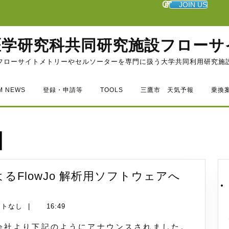
JOIN US
医学研究科共同研究施設フローサ
フローサイトメトリーやセルソーターを専門に扱う大学共同利用研究施
M NEWS
登録・申請等
TOOLS
三鷹市 天気予報
乗換
日
na)によるFlowJo 解析用ソフトウェアへ
ントなし
|
16:49
na)