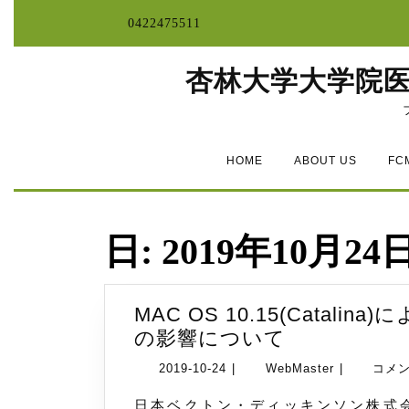
コ
0422475511
ン
テ
ン
杏林大学大学院
ツ
へ
ス
キ
ッ
HOME
ABOUT US
FC
プ
日:
2019年10月24
MAC OS 10.15(Catali
MAC
の影響について
OS
2019-
WebMaster
2019-10-24
|
WebMaster
|
コメ
10.15(Catali
10-
に
日本ベクトン・ディッキンソン株式会社より下記のようにアナウンスされました。