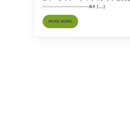
24
よ
——————————&# […]
る
FlowJo
READ
READ MORE
MORE
解
析
用
ソ
フ
ト
ウ
ェ
ア
へ
の
影
響
に