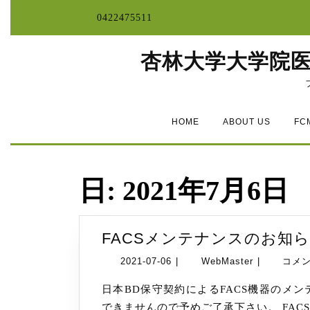
コ
0422475511
ン
テ
ン
杏林大学大学院
ツ
へ
ス
キ
ッ
HOME
ABOUT US
FC
プ
日:
2021年7月6日
FACSメンテナンスのお知らせ（
2021-
WebMaster
2021-07-06
|
WebMaster
|
コメ
07-
日本BD保守契約によるFACS機器のメンテナンスが下記の日程で行われます。当日はご利用
06
できませんので予めご了承下さい。 FACSCant