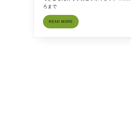
ろまで
READ
READ MORE
MORE