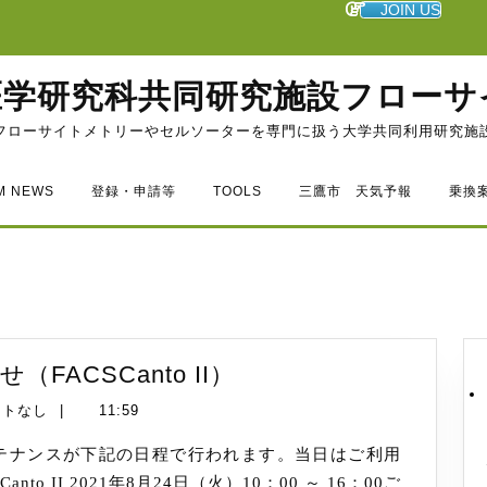
JOIN US
医学研究科共同研究施設フローサ
フローサイトメトリーやセルソーターを専門に扱う大学共同利用研究施
M NEWS
登録・申請等
TOOLS
三鷹市 天気予報
乗換
FACS
FACSCanto II）
メ
ントなし
|
11:59
ン
テ
ナ
o II 2021年8月24日（火）10：00 ～ 16：00ご