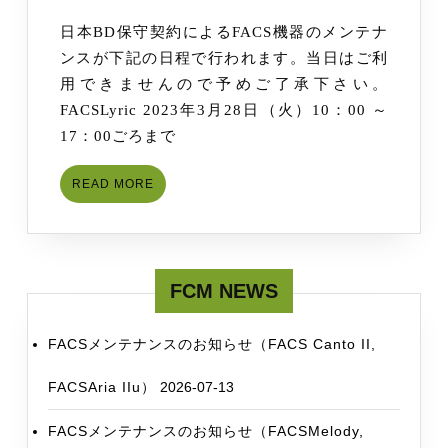
テ
20
日本BD保守契約によるFACS機器のメンテナ
ナ
ンスが下記の日程で行われます。当日はご利
ン
用できませんので予めご了承下さい。
ス
FACSLyric 2023年3月28日（火）10：00 ～
の
17：00ごろまで
お
知
READ
READ MORE
ら
MORE
せ
（FACSLyric）
FCM NEWS
FACSメンテナンスのお知らせ（FACS Canto II,
FACSAria IIu）
2026-07-13
FACSメンテナンスのお知らせ（FACSMelody,