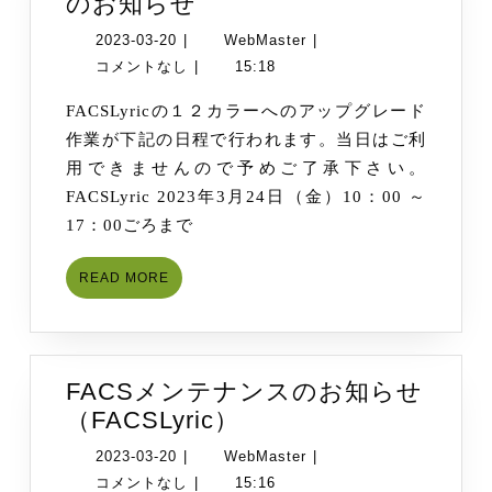
FACSLyric
のお知らせ
ア
2023-
WebMaster
2023-03-20
|
WebMaster
|
ッ
03-
コメントなし
|
15:18
プ
20
FACSLyricの１２カラーへのアップグレード
グ
作業が下記の日程で行われます。当日はご利
レ
用できませんので予めご了承下さい。
ー
FACSLyric 2023年3月24日（金）10：00 ～
ド
17：00ごろまで
作
業
READ
READ MORE
の
MORE
お
知
ら
FACSメンテナンスのお知らせ
せ
FACS
（FACSLyric）
メ
2023-
WebMaster
2023-03-20
|
WebMaster
|
ン
03-
コメントなし
|
15:16