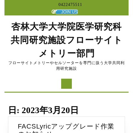
コ
0422475511
ン
JOIN US
テ
ン
杏林大学大学院医学研究科
ツ
へ
共同研究施設フローサイト
ス
キ
メトリー部門
ッ
プ
フローサイトメトリーやセルソーターを専門に扱う大学共同利
用研究施設
日:
2023年3月20日
FACSLyricアップグレード作業