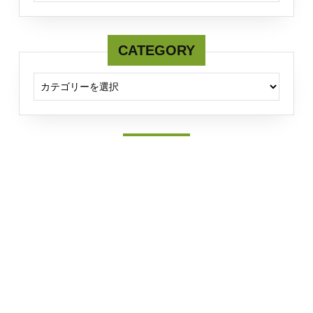
CATEGORY
CATEGORY
Twitter
Tweets by fcmserver
Sirat WordPress Theme
(C) FCM KYORIN Univ.