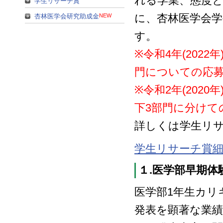
れる学業、態度
学生リサーチ賞
に、杏林医学会
杏林医学会研究助成金
NEW
す。
※令和4年(202
門についての応
※令和2年(202
下3部門に分けて
詳しくは学生リ
学生リサーチ賞
１.医学部早期体
医学部1年生カリ
発表を顕著な業績