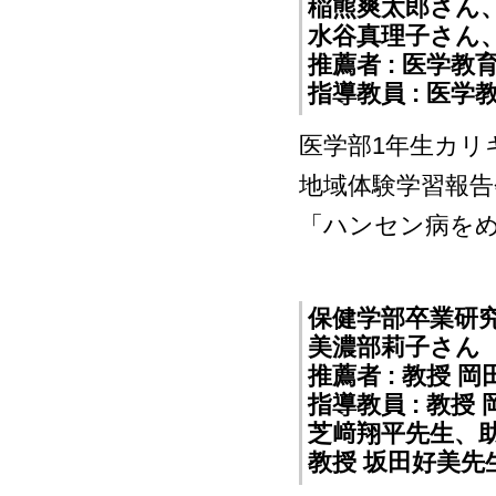
稲熊爽太郎さん
水谷真理子さん
推薦者 : 医学
指導教員 : 医
医学部1年生カリ
地域体験学習報告
「ハンセン病をめ
保健学部卒業研
美濃部莉子さん
推薦者 : 教授 
指導教員 : 教
芝﨑翔平先生、助
教授 坂田好美先