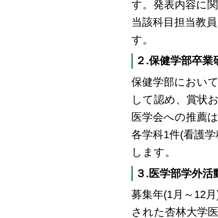
す。発表内容に
当該科目担当教員
す。
２.保健学部卒業
保健学部におい
して認め、賞状お
医学会への推薦
各学科1件(看護
します。
３.医学部学外活
募集年(1月～1
された杏林大学医