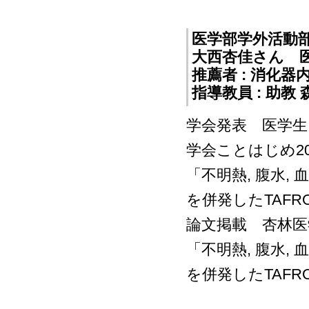
医学部学外活動
大西杏佳さん 
推薦者 : 消化
指導教員 : 助教
学会発表 医学生
学会ことはじめ2
「不明熱, 腹水,
を併発したTAFR
論文掲載 杏林医学
「不明熱, 腹水,
を併発したTAFR