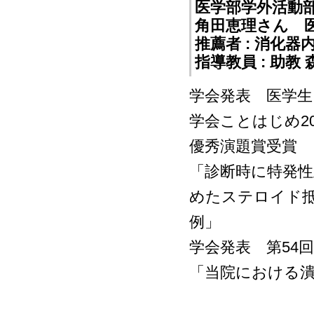
医学部学外活動
角田恵理さん 
推薦者 : 消化
指導教員 : 助教
学会発表 医学生
学会ことはじめ20
優秀演題賞受賞
「診断時に特発性
めたステロイド
例」
学会発表 第54
「当院における潰