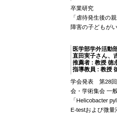
卒業研究
「虐待発生後の
障害の子どもが
医学部学外活動
直田実子さん、
推薦者 : 教授 
指導教員 : 教
学会発表 第28
会・学術集会 一
「
Helicobacter pyl
E-testおよび