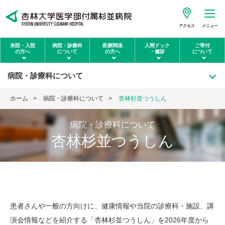
アクセス
メニュー
来院・入院
病院・診療科
医療関係
人間ドック
ご寄付
の方へ
について
の方へ
・健診
について
病院・診療科について
ホーム
病院・診療科について
杏林杉並つうしん
病院・診療科について
杏林杉並つうしん
患者さんや一般の方向けに、健康情報や当院の診療科・施設、講
演会情報などを紹介する「杏林杉並つうしん」を2026年度から