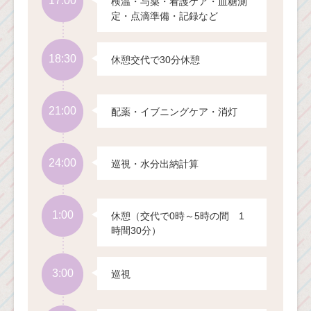
17:00
検温・与薬・看護ケア・血糖測
定・点滴準備・記録など
18:30
休憩交代で30分休憩
21:00
配薬・イブニングケア・消灯
24:00
巡視・水分出納計算
1:00
休憩（交代で0時～5時の間 1
時間30分）
3:00
巡視