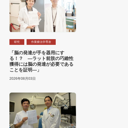
研究
作業療法学専攻
「脳の発達が手を器用にす
る！？ ―ラット前肢の巧緻性
獲得には脳の発達が必要である
ことを証明―」
2026年08月03日