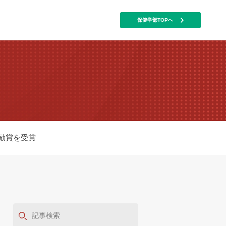
保健学部TOPへ
保健学部TOPへ
励賞を受賞