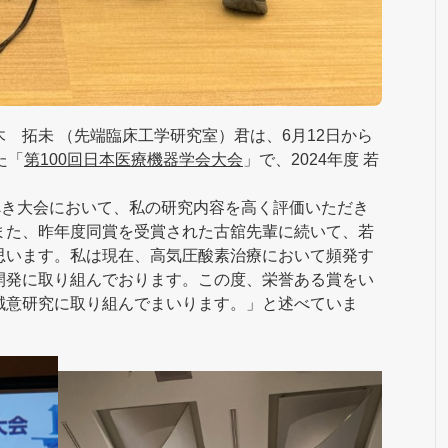
拓未 （先端臨床工学研究室）君は、6月12日から
た「
第100回日本医療機器学会大会
」で、2024年度 若
べき大会において、私の研究内容を高く評価いただき
また、昨年度同賞を受賞された古舘先輩に続いて、若
思います。私は現在、高気圧酸素治療において頻発す
開発に取り組んでおります。この度、栄誉ある賞をい
誠意研究に取り組んでまいります。」と述べていま