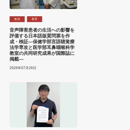
教員
教育
音声障害患者の生活への影響を
評価する日本語版質問票を作
成・検証―保健学部言語聴覚療
法学専攻と医学部耳鼻咽喉科学
教室の共同研究成果が国際誌に
掲載―
2026年07月28日