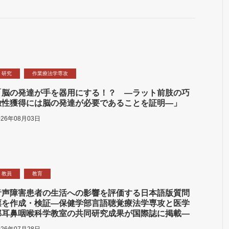
研究
作業療法学専攻
「脳の発達が手を器用にする！？ ―ラット前肢の巧
緻性獲得には脳の発達が必要であることを証明―」
026年08月03日
教員
教育
音声障害患者の生活への影響を評価する日本語版質問
票を作成・検証―保健学部言語聴覚療法学専攻と医学
部耳鼻咽喉科学教室の共同研究成果が国際誌に掲載―