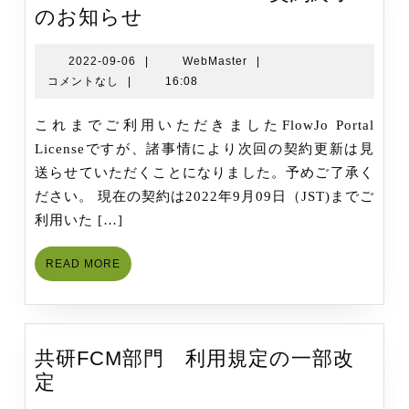
FlowJo
のお知らせ
Portal
License
2022-
WebMaster
2022-09-06
|
WebMaster
|
09-
コメントなし
|
16:08
契
06
約
これまでご利用いただきましたFlowJo Portal
終
Licenseですが、諸事情により次回の契約更新は見
了
送らせていただくことになりました。予めご了承く
の
ださい。 現在の契約は2022年9月09日（JST)までご
お
利用いた […]
知
ら
READ
READ MORE
せ
MORE
共研FCM部門 利用規定の一部改
共
定
研