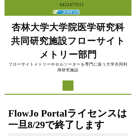
コ
0422475511
ン
JOIN US
テ
ン
杏林大学大学院医学研究科
ツ
へ
共同研究施設フローサイト
ス
キ
メトリー部門
ッ
プ
フローサイトメトリーやセルソーターを専門に扱う大学共同利
用研究施設
FlowJo Portalライセンスは
一旦8/29で終了します