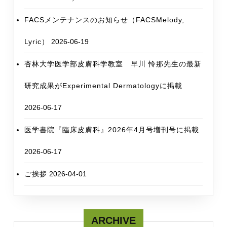
能
FACSメンテナンスのお知らせ（FACSMelody,
性
が
Lyric）
2026-06-19
あ
り
杏林大学医学部皮膚科学教室 早川 怜那先生の最新
ま
研究成果がExperimental Dermatologyに掲載
す
Some
2026-06-17
lots
of
医学書院『臨床皮膚科』2026年4月号増刊号に掲載
BD
2026-06-17
Fc
beads
ご挨拶
2026-04-01
might
be
faulty.
ARCHIVE