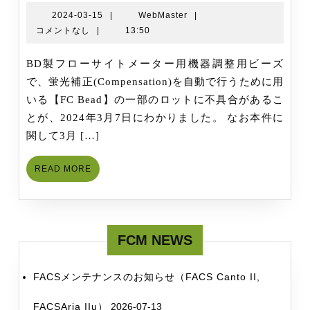
Fc
2024-
WebMaster
2024-03-15
|
WebMaster
|
03-
コメントなし
|
13:50
bead
15
の
BD製フローサイトメーター用機器調整用ビーズ
一
で、蛍光補正(Compensation)を自動で行うために用
部
いる【FC Bead】の一部のロットに不具合があるこ
の
とが、2024年3月7日にわかりました。 なお本件に
ロ
関して3月 […]
ッ
ト
READ
READ MORE
に
MORE
不
具
合
FCM NEWS
が
あ
FACSメンテナンスのお知らせ（FACS Canto II,
る
可
FACSAria IIu）
2026-07-13