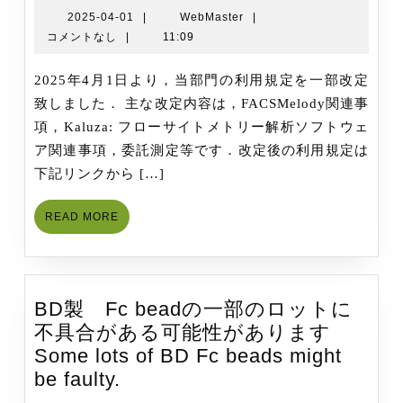
FCM
2025-
WebMaster
2025-04-01
|
WebMaster
|
04-
コメントなし
|
11:09
部
01
門
2025年4月1日より，当部門の利用規定を一部改定
利
致しました． 主な改定内容は，FACSMelody関連事
用
項，Kaluza: フローサイトメトリー解析ソフトウェ
規
ア関連事項，委託測定等です．改定後の利用規定は
定
下記リンクから […]
の
一
READ
READ MORE
部
MORE
改
定
BD製 Fc beadの一部のロットに
不具合がある可能性があります
Some lots of BD Fc beads might
BD
be faulty.
製