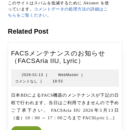
このサイトはスパムを低減するために Akismet を使
っています。
コメントデータの処理方法の詳細はこ
ちらをご覧ください
。
Related Post
FACSメンテナンスのお知らせ
FACS
（FACSAria IIU, Lyric）
メ
ン
2026-
WebMaster
2026-01-13
|
WebMaster
|
01-
コメントなし
|
18:53
テ
13
ナ
日本BDによるFACS機器のメンテナンスが下記の日
ン
程で行われます。当日はご利用できませんので予め
ス
ご了承下さい。 FACSAria IIU 2026年3月13日
の
（金）10：00 ～ 17：00ごろまで FACSLyric […]
お
知