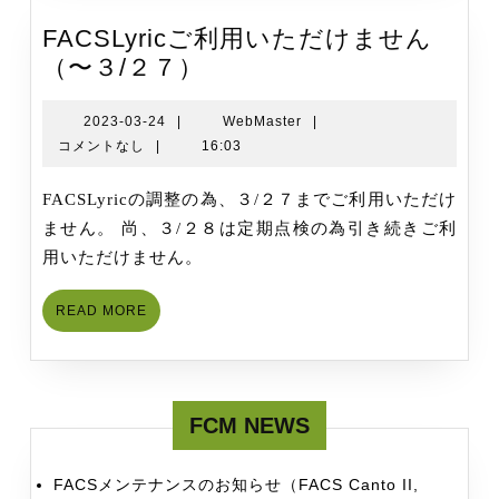
II）
FACSLyricご利用いただけません
FACSLyric
（〜３/２７）
ご
利
2023-
WebMaster
2023-03-24
|
WebMaster
|
03-
コメントなし
|
16:03
用
24
い
FACSLyricの調整の為、３/２７までご利用いただけ
た
ません。 尚、３/２８は定期点検の為引き続きご利
だ
用いただけません。
け
ま
READ
READ MORE
せ
MORE
ん
（〜
３/
FCM NEWS
２
７）
FACSメンテナンスのお知らせ（FACS Canto II,