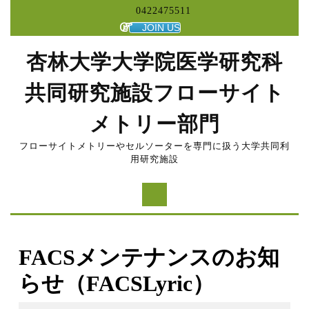
コ
0422475511
ン
JOIN US
テ
ン
杏林大学大学院医学研究科
ツ
へ
共同研究施設フローサイト
ス
キ
メトリー部門
ッ
プ
フローサイトメトリーやセルソーターを専門に扱う大学共同利
用研究施設
FACSメンテナンスのお知
らせ（FACSLyric）