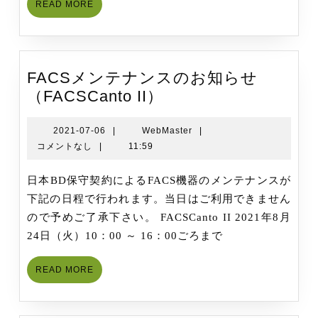
READ
READ MORE
ら
MORE
せ
（FACSAria
IIU,
FACSメンテナンスのお知らせ
Lyric）
FACS
（FACSCanto II）
メ
ン
2021-
WebMaster
2021-07-06
|
WebMaster
|
07-
コメントなし
|
11:59
テ
06
ナ
日本BD保守契約によるFACS機器のメンテナンスが
ン
下記の日程で行われます。当日はご利用できません
ス
ので予めご了承下さい。 FACSCanto II 2021年8月
の
24日（火）10：00 ～ 16：00ごろまで
お
知
READ
READ MORE
ら
MORE
せ
（FACSCanto