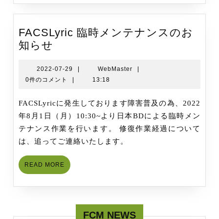
て
の
（ご
現
利
FACSLyric 臨時メンテナンスのお
象
用
FACSLyric
知らせ
頂
臨
け
時
2022-
WebMaster
2022-07-29
|
WebMaster
|
ま
07-
0件のコメント
|
13:18
メ
す）
29
ン
[Ver.2021-
FACSLyricに発生しております障害普及の為、2022
テ
09-
年8月1日（月）10:30~より日本BDによる臨時メン
ナ
30]
テナンス作業を行います。 修復作業経過について
ン
は、追ってご連絡いたします。
ス
の
READ
READ MORE
お
MORE
知
ら
せ
FCM NEWS