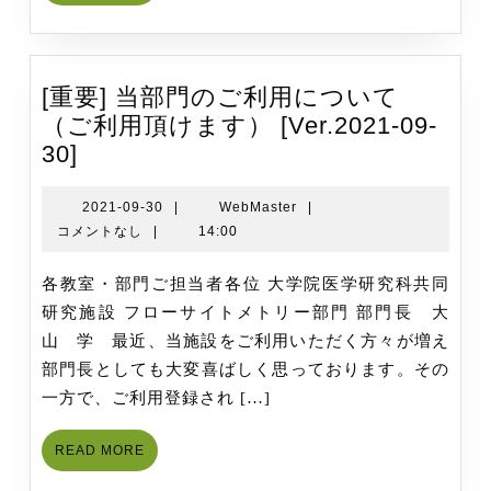
ラ
MORE
ブ
ル
発
[重要] 当部門のご利用について
生
（ご利用頂けます） [Ver.2021-09-
中】
[重
30]
FACSCanto
要]
II
当
2021-
WebMaster
2021-09-30
|
WebMaster
|
で
09-
コメントなし
|
14:00
部
ス
30
門
タ
各教室・部門ご担当者各位 大学院医学研究科共同
の
ー
研究施設 フローサイトメトリー部門 部門長 大
ご
ト
山 学 最近、当施設をご利用いただく方々が増え
利
ア
部門長としても大変喜ばしく思っております。その
用
ッ
一方で、ご利用登録され […]
に
プ
つ
READ
不
READ MORE
い
MORE
可