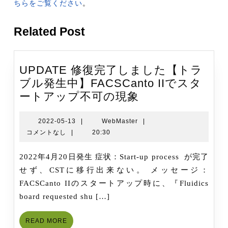
ちらをご覧ください
。
Related Post
UPDATE 修復完了しました【トラ
ブル発生中】FACSCanto IIでスタ
UPDATE
ートアップ不可の現象
修
復
2022-
WebMaster
2022-05-13
|
WebMaster
|
05-
コメントなし
|
20:30
完
13
了
2022年4月20日発生 症状：Start-up process が完了
し
せず、CSTに移行出来ない。 メッセージ：
ま
FACSCanto IIのスタートアップ時に、『Fluidics
し
board requested shu […]
た
【ト
READ
READ MORE