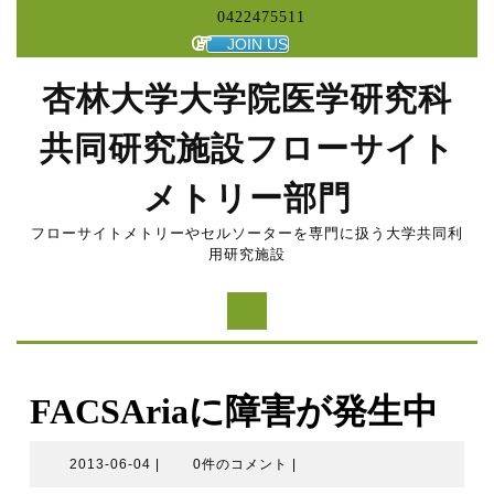
コ
0422475511
ン
JOIN US
テ
ン
杏林大学大学院医学研究科
ツ
へ
共同研究施設フローサイト
ス
キ
メトリー部門
ッ
プ
フローサイトメトリーやセルソーターを専門に扱う大学共同利
用研究施設
FACSAriaに障害が発生中
2013-
2013-06-04
|
0件のコメント
|
06-