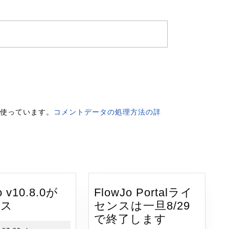
 を使っています。
コメントデータの処理方法の詳
o v10.8.0が
FlowJo Portalライ
FlowJo
ース
センスは一旦8/29
v10.8.0
FlowJo
で終了します