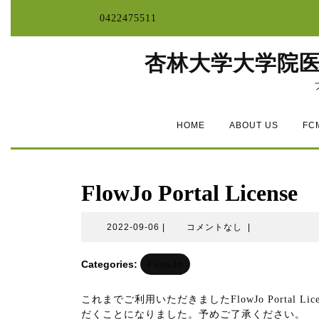
コ
0422475511
ン
テ
ン
杏林大学大学院
ツ
へ
ス
キ
ッ
HOME
ABOUT US
FC
プ
FlowJo Portal Li
2022-
2022-09-06
|
コメントなし
|
09-
06
Categories:
FlowJo
これまでご利用いただきましたFlowJo Portal
だくことになりました。予めご了承ください。