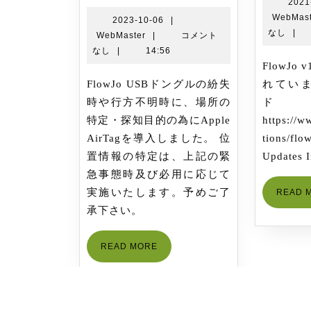
置
2021
WebMast
情
2023-
2023-10-06
|
なし
|
WebMaster
10-
WebMaster
|
コメント
報
06
なし
|
14:56
管
FlowJo v10.8.0がリリースさ
理
FlowJo USBドングルの紛失
れていま
シ
時や行方不明時に、場所の
ス
特定・探知目的の為にApple
https://w
テ
AirTagを導入しました。 位
tions/f
ム
置情報の特定は、上記の緊
Updates 
導
急事態時及び必用に応じて
入
実施いたします。予めご了
READ 
の
承下さい。
お
知
READ
READ MORE
ら
MORE
せ