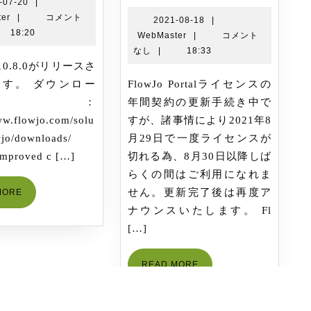
が
Portal
2021-
-07-20
|
WebMaster
07-
er
|
コメント
リ
ラ
2021-
2021-08-18
|
20
18:20
WebMaster
08-
WebMaster
|
コメント
リ
イ
18
なし
|
18:33
ー
セ
ス
ン
す。 ダウンロー
FlowJo Portalライセンスの
ス
ド：
年間契約の更新手続き中で
は
ww.flowjo.com/solu
すが、諸事情により2021年8
一
lowjo/downloads/
月29日で一度ライセンスが
旦
Improved c […]
切れる為、8月30日以降しば
8/29
らくの間はご利用になれま
で
READ
せん。更新完了後は再度ア
MORE
終
MORE
ナウンスいたします。 Fl
了
[…]
し
ま
READ
READ MORE
す
MORE