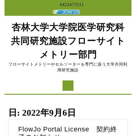
コ
0422475511
ン
JOIN US
テ
ン
杏林大学大学院医学研究科
ツ
へ
共同研究施設フローサイト
ス
キ
メトリー部門
ッ
プ
フローサイトメトリーやセルソーターを専門に扱う大学共同利
用研究施設
日:
2022年9月6日
FlowJo Portal License 契約終