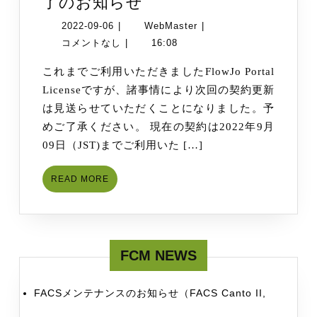
FlowJo
了のお知らせ
Portal
2022-
WebMaster
2022-09-06
|
WebMaster
|
License
09-
コメントなし
|
16:08
契
06
これまでご利用いただきましたFlowJo Portal
約
Licenseですが、諸事情により次回の契約更新
終
は見送らせていただくことになりました。予
了
めご了承ください。 現在の契約は2022年9月
の
09日（JST)までご利用いた […]
お
知
READ
READ MORE
ら
MORE
せ
FCM NEWS
FACSメンテナンスのお知らせ（FACS Canto II,