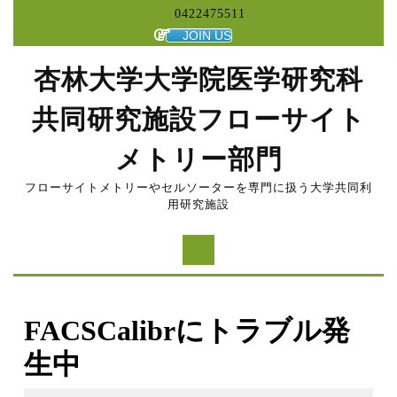
コ
0422475511
ン
JOIN US
テ
ン
杏林大学大学院医学研究科
ツ
へ
共同研究施設フローサイト
ス
キ
メトリー部門
ッ
プ
フローサイトメトリーやセルソーターを専門に扱う大学共同利
用研究施設
FACSCalibrにトラブル発
生中