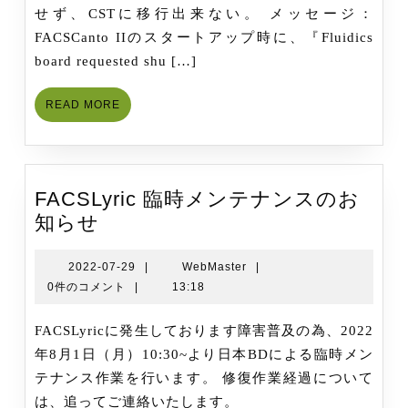
せず、CSTに移行出来ない。 メッセージ：
ま
FACSCanto IIのスタートアップ時に、『Fluidics
し
board requested shu […]
た
【ト
READ
READ MORE
ラ
MORE
ブ
ル
発
FACSLyric 臨時メンテナンスのお
生
FACSLyric
知らせ
中】
臨
FACSCanto
時
2022-
WebMaster
2022-07-29
|
WebMaster
|
II
07-
0件のコメント
|
13:18
メ
で
29
ン
ス
FACSLyricに発生しております障害普及の為、2022
テ
タ
年8月1日（月）10:30~より日本BDによる臨時メン
ナ
ー
テナンス作業を行います。 修復作業経過について
ン
ト
は、追ってご連絡いたします。