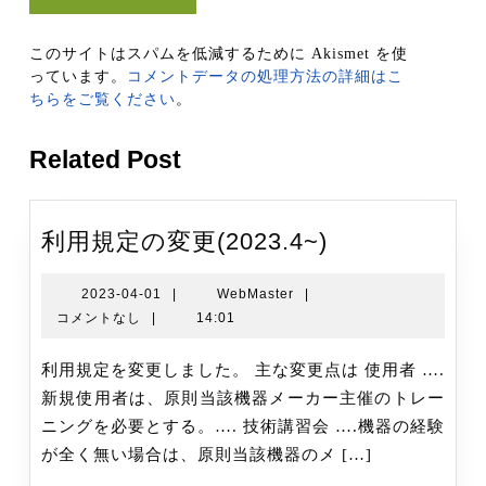
このサイトはスパムを低減するために Akismet を使
っています。
コメントデータの処理方法の詳細はこ
ちらをご覧ください
。
Related Post
利
利用規定の変更(2023.4~)
用
規
2023-
WebMaster
2023-04-01
|
WebMaster
|
04-
コメントなし
|
14:01
定
01
の
利用規定を変更しました。 主な変更点は 使用者 ….
変
新規使用者は、原則当該機器メーカー主催のトレー
更
ニングを必要とする。…. 技術講習会 ….機器の経験
(2023.4~)
が全く無い場合は、原則当該機器のメ […]