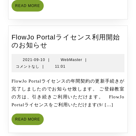
READ
READ MORE
MORE
FlowJo Portalライセンス利用開始
FlowJo
のお知らせ
Portal
ラ
2021-
WebMaster
2021-09-10
|
WebMaster
|
09-
コメントなし
|
11:01
イ
10
セ
FlowJo Portalライセンスの年間契約の更新手続きが
ン
完了しましたのでお知らせ致します。 ご登録教室
ス
の方は、引き続きご利用いただけます。 FlowJo
利
Portalライセンスをご利用いただけます(9/ […]
用
開
READ
READ MORE
始
MORE
の