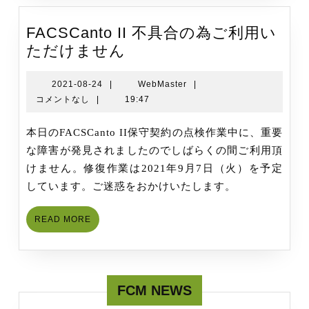
お
知
FACSCanto II 不具合の為ご利用い
ら
FACSCanto
ただけません
せ
II
不
2021-
WebMaster
2021-08-24
|
WebMaster
|
08-
コメントなし
|
19:47
具
24
合
本日のFACSCanto II保守契約の点検作業中に、重要
の
な障害が発見されましたのでしばらくの間ご利用頂
為
けません。修復作業は2021年9月7日（火）を予定
ご
しています。ご迷惑をおかけいたします。
利
用
READ
READ MORE
い
MORE
た
だ
け
FCM NEWS
ま