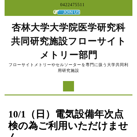
コ
0422475511
ン
JOIN US
テ
ン
杏林大学大学院医学研究科
ツ
へ
共同研究施設フローサイト
ス
キ
メトリー部門
ッ
プ
フローサイトメトリーやセルソーターを専門に扱う大学共同利
用研究施設
10/1（日）電気設備年次点
検の為ご利用いただけませ