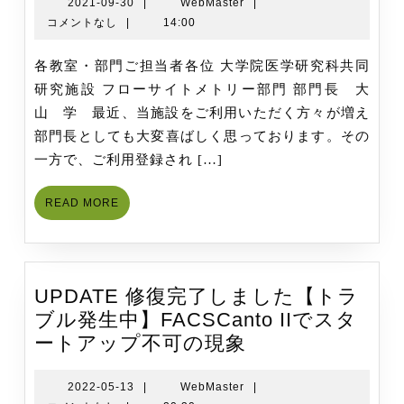
当
2021-
WebMaster
2021-09-30
|
WebMaster
|
09-
コメントなし
|
14:00
部
30
門
各教室・部門ご担当者各位 大学院医学研究科共同
の
研究施設 フローサイトメトリー部門 部門長 大
ご
山 学 最近、当施設をご利用いただく方々が増え
利
部門長としても大変喜ばしく思っております。その
用
一方で、ご利用登録され […]
に
つ
READ
READ MORE
い
MORE
て
（ご
利
UPDATE 修復完了しました【トラ
用
ブル発生中】FACSCanto IIでスタ
頂
UPDATE
ートアップ不可の現象
け
修
ま
復
2022-
WebMaster
2022-05-13
|
WebMaster
|
す）