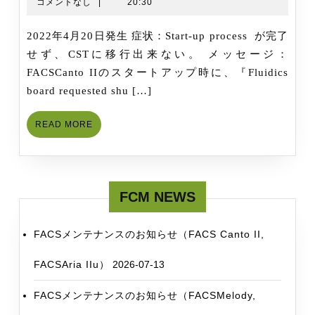
05-
コメントなし
|
20:30
完
[Ver.2021-
13
了
09-
2022年4月20日発生 症状：Start-up process が完了
し
30]
せず、CSTに移行出来ない。 メッセージ：
ま
FACSCanto IIのスタートアップ時に、『Fluidics
し
board requested shu […]
た
【ト
READ
READ MORE
ラ
MORE
ブ
ル
発
FCM NEWS
生
中】
FACSメンテナンスのお知らせ（FACS Canto II,
FACSCanto
II
FACSAria IIu）
2026-07-13
で
FACSメンテナンスのお知らせ（FACSMelody,
ス