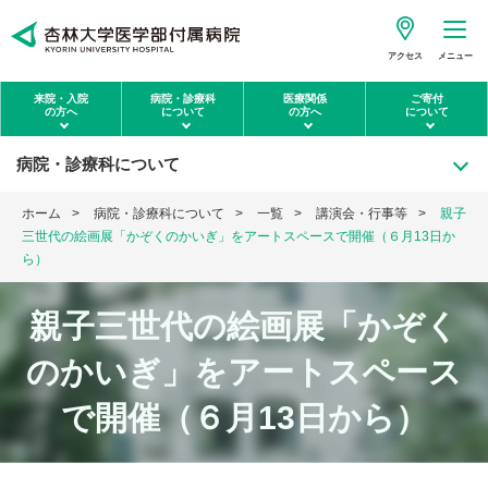
アクセス
メニュー
来院・入院
病院・診療科
医療関係
ご寄付
の方へ
について
の方へ
について
病院・診療科について
ホーム
病院・診療科について
一覧
講演会・行事等
親子
三世代の絵画展「かぞくのかいぎ」をアートスペースで開催（６月13日か
ら）
親子三世代の絵画展「かぞく
のかいぎ」をアートスペース
で開催（６月13日から）