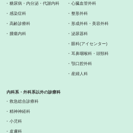
糖尿病・内分泌・代謝内科
心臓血管外科
感染症科
整形外科
高齢診療科
形成外科・美容外科
腫瘍内科
泌尿器科
眼科(アイセンター)
耳鼻咽喉科・頭頸科
顎口腔外科
産婦人科
内科系・外科系以外の診療科
救急総合診療科
精神神経科
小児科
皮膚科