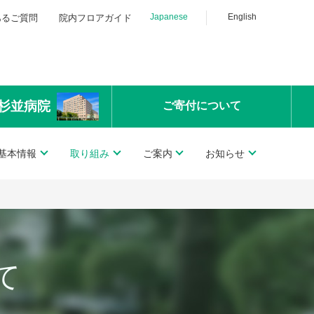
Japanese
English
あるご質問
院内フロアガイド
杉並病院
ご寄付
について
基本情報
取り組み
ご案内
お知らせ
て