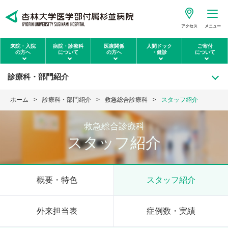
アクセス
メニュー
来院・入院
病院・診療科
医療関係
人間ドック
ご寄付
の方へ
について
の方へ
・健診
について
診療科・部門紹介
ホーム
診療科・部門紹介
救急総合診療科
スタッフ紹介
救急総合診療科
スタッフ紹介
概要・特色
スタッフ紹介
外来担当表
症例数・実績