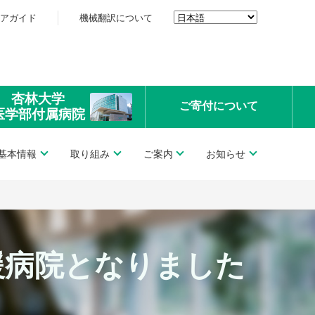
アガイド
機械翻訳について
杏林大学
ご寄付
について
医学部付属病院
基本情報
取り組み
ご案内
お知らせ
援病院となりました