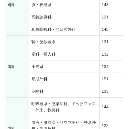
4階
脳・神経系
143
高齢診療科
121
耳鼻咽喉科・顎口腔外科
145
腎・泌尿器系
131
産科・婦人科
132
3階
小児系
134
形成外科
151
麻酔科
133
呼吸器系・感染症科、ドックフォロ
144
ー外来、救急科
血液・膠原病・リウマチ科・整形外
122
2階
科・乳腺外科