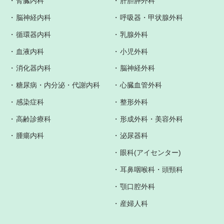
腎臓内科
肝胆膵外科
脳神経内科
呼吸器・甲状腺外科
循環器内科
乳腺外科
血液内科
小児外科
消化器内科
脳神経外科
糖尿病・内分泌・代謝内科
心臓血管外科
感染症科
整形外科
高齢診療科
形成外科・美容外科
腫瘍内科
泌尿器科
眼科(アイセンター)
耳鼻咽喉科・頭頸科
顎口腔外科
産婦人科