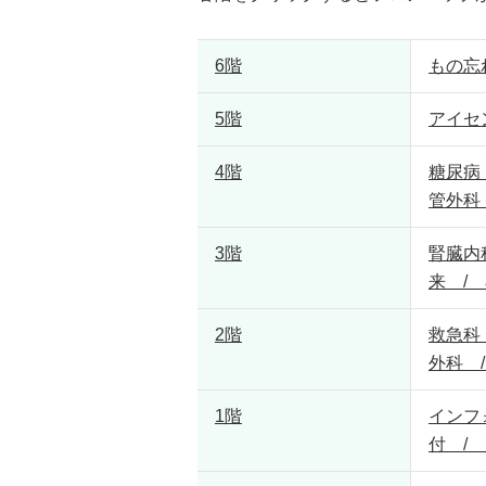
6階
もの忘
5階
アイセ
4階
糖尿病
管外科
3階
腎臓内
来 /
2階
救急科
外科 
1階
インフ
付 /