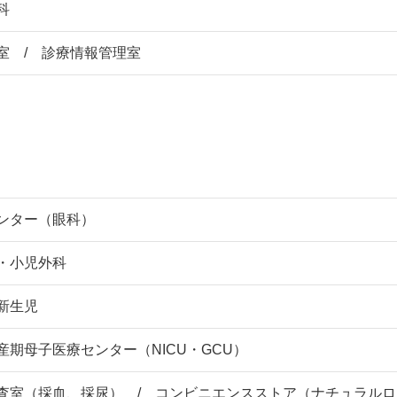
科
室 / 診療情報管理室
ンター（眼科）
・小児外科
新生児
産期母子医療センター（NICU・GCU）
査室（採血、採尿） / コンビニエンスストア（ナチュラルロー