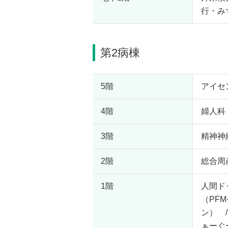
行・み
第2病棟
5階
アイセ
4階
婦人科
3階
精神神
2階
総合周
1階
人間ド
（PF
ン） 
ぁーぐ