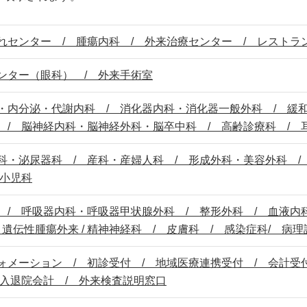
れセンター / 腫瘍内科 / 外来治療センター / レストラ
ンター（眼科） / 外来手術室
・内分泌・代謝内科 / 消化器内科・消化器一般外科 / 緩
 / 脳神経内科・脳神経外科・脳卒中科 / 高齢診療科 / 
科・泌尿器科 / 産科・産婦人科 / 形成外科・美容外科 
 小児科
 / 呼吸器内科・呼吸器甲状腺外科 / 整形外科 / 血液内
/ 遺伝性腫瘍外来 / 精神神経科 / 皮膚科 / 感染症科/ 病理
ォメーション / 初診受付 / 地域医療連携受付 / 会計受
 入退院会計 / 外来検査説明窓口