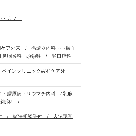
ン・カフェ
和ケア外来 / 循環器内科・心臓血
耳鼻咽喉科・頭頸科 / 顎口腔科
/ ペインクリニック緩和ケア外
科・膠原病・リウマチ内科 / 乳腺
診断科 /
付 / 諸法相談受付 / 入退院受