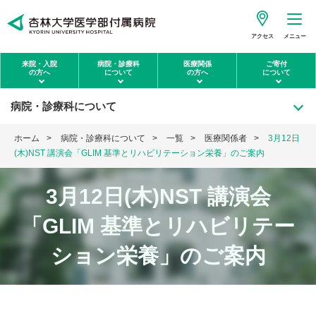
アクセス
メニュー
来院・入院
病院・診療科
医療関係
ご寄付
の方へ
について
の方へ
について
病院・診療科について
ホーム
病院・診療科について
一覧
医療関係者
3月12日
(木)NST 講演会「GLIM 基準とリハビリテーション栄養」のご案内
3月12日(木)NST 講演会
「GLIM 基準とリハビリテー
ション栄養」のご案内