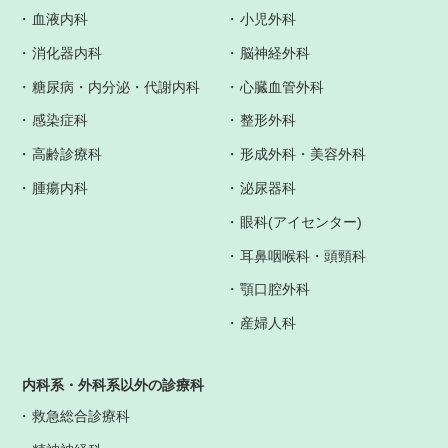
血液内科
小児外科
消化器内科
脳神経外科
糖尿病・内分泌・代謝内科
心臓血管外科
感染症科
整形外科
高齢診療科
形成外科・美容外科
腫瘍内科
泌尿器科
眼科(アイセンター)
耳鼻咽喉科・頭頸科
顎口腔外科
産婦人科
内科系・外科系以外の診療科
救急総合診療科