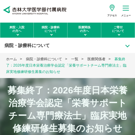
アクセス
メニュー
来院・入院
病院・診療科
医療関係
ご寄付
の方へ
について
の方へ
について
病院・診療科について
ホーム
病院・診療科について
一覧
医療関係者
募集終
了：2026年度日本栄養治療学会認定「栄養サポートチーム専門療法士」臨
床実地修練研修生募集のお知らせ
募集終了：2026年度日本栄養
治療学会認定「栄養サポート
チーム専門療法士」臨床実地
修練研修生募集のお知らせ