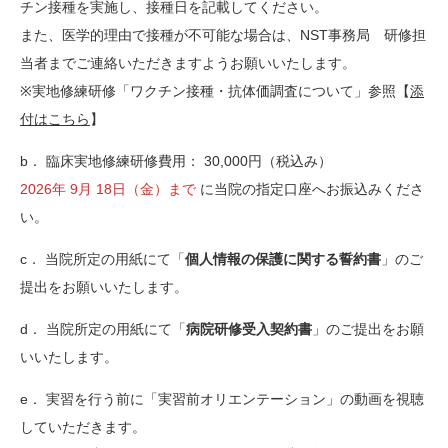
チン接種を実施し、接種日を記載してください。
また、医学的理由で接種が不可能な場合は、NST事務局 研修担
当者までご連絡いただきますようお願いいたします。
※実地修練研修「ワクチン接種・抗体価調査について」参照【
添
付はこちら
】
b． 臨床実地修練研修費用： 30,000円（税込み）
2026年 9月 18日（金）まで
に当院の指定口座へお振込みくださ
い。
c． 当院所定の用紙にて「
個人情報の保護に関する誓約書
」のご
提出をお願いいたします。
d． 当院所定の用紙にて「
病院研修受入契約書
」のご提出をお願
いいたします。
e． 実習を行う前に「実習前オリエンテーション」の動画を視聴
していただきます。