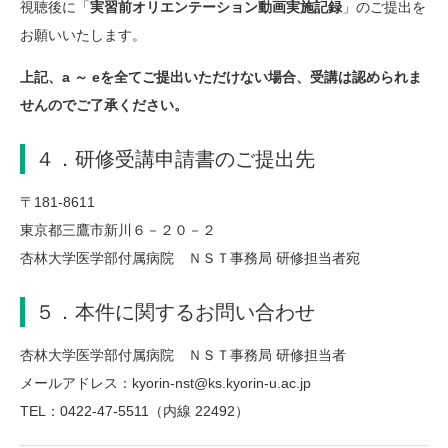
視聴後に「
実習前オリエンテーション動画実施記録
」のご提出を
お願いいたします。
上記、a ～ eを全てご提出いただけない場合、受講は認められま
せんのでご了承ください。
４．研修受講申請書のご提出先
〒181-8611
東京都三鷹市新川６－２０－２
杏林大学医学部付属病院 ＮＳＴ事務局 研修担当者宛
５．本件に関するお問い合わせ
杏林大学医学部付属病院 ＮＳＴ事務局 研修担当者
メールアドレス：kyorin-nst@ks.kyorin-u.ac.jp
TEL：0422-47-5511（内線 22492）