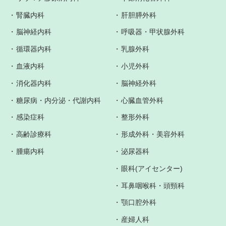
腎臓内科
肝胆膵外科
脳神経内科
呼吸器・甲状腺外科
循環器内科
乳腺外科
血液内科
小児外科
消化器内科
脳神経外科
糖尿病・内分泌・代謝内科
心臓血管外科
感染症科
整形外科
高齢診療科
形成外科・美容外科
腫瘍内科
泌尿器科
眼科(アイセンター)
耳鼻咽喉科・頭頸科
顎口腔外科
産婦人科