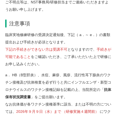
ご不明点等は、NST事務局/研修担当までご連絡いただきますよ
うお願い申し上げます。
注意事項
臨床実地修練研修の受講決定通知後、下記（ a．～ e．）の書類
提出および手続きが必須となります。
下記の手続きができない方は受講不可
となりますので、
手続きが
可能であること
をご確認いただき、ご了承いただいた上で研修に
お申し込みください。
a． HB（B型肝炎）、水痘、麻疹、風疹、流行性耳下腺炎のワク
チン接種及び抗体検査を必ず行うと共にインフルエンザ・新型コ
ロナウイルスのワクチン接種記録を記載の上、当院所定の「
抗体
保有状況調査書
」をご提出願います。
なお抗体価が各ワクチン接種基準に該当、または不明の方につい
ては、
2026年９月９日（水）まで （研修実施４週間前）
にワク