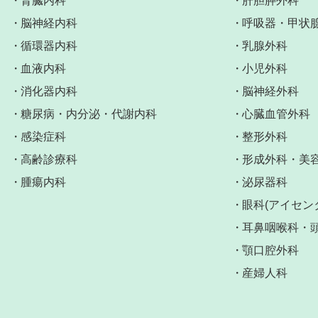
腎臓内科
肝胆膵外科
脳神経内科
呼吸器・甲状
循環器内科
乳腺外科
血液内科
小児外科
消化器内科
脳神経外科
糖尿病・内分泌・代謝内科
心臓血管外科
感染症科
整形外科
高齢診療科
形成外科・美
腫瘍内科
泌尿器科
眼科(アイセン
耳鼻咽喉科・
顎口腔外科
産婦人科