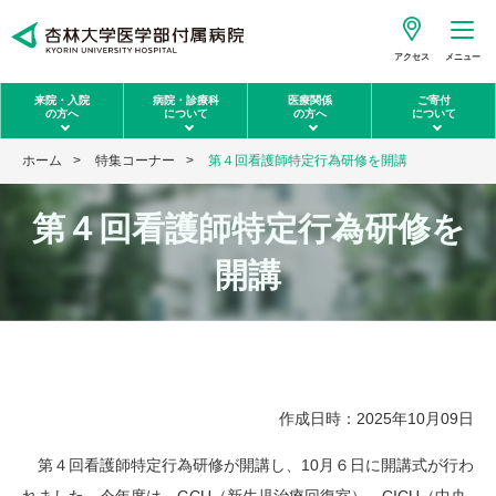
アクセス
メニュー
来院・入院
病院・診療科
医療関係
ご寄付
の方へ
について
の方へ
について
ホーム
特集コーナー
第４回看護師特定行為研修を開講
第４回看護師特定行為研修を
開講
作成日時：2025年10月09日
第４回看護師特定行為研修が開講し、10月６日に開講式が行わ