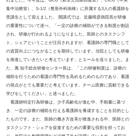
れました。今年度は、GCU（新生児治療回復室）、CICU（中央
集中治療室）、S-1/2（整形外科病棟）に所属する3人の看護師を
受講生として迎えました。 開講式では、近藤晴彦病院長が研修
の重要性について述べ、「一定の診療の補助ができる制度が創設
され、研修が行われるようになりました。医師とのタスクシフ
ト、シェアということが注目されますが、看護師の専門職として
の資質向上につながることを期待しています。当院としても研修
を推進していきたいと考えています」とエールを送りました。ま
た、萬 知子総合研修センター長は、「この研修制度は、診療の
補助を行うための看護の専門性を高めるためのものであり、看護
の視点がとても重要だと考えています。チーム医療に貢献できる
学びをしてください」と述べました。
看護師特定行為研修は、少子高齢化が進む中、手順書に基づ
き、一定の診療の補助を行える看護師を養成することを目的とし
たものです。また、医師の働き方改革が推進される中、医師との
タスクシフト・シェアを促進するための重要な役割を担ってお